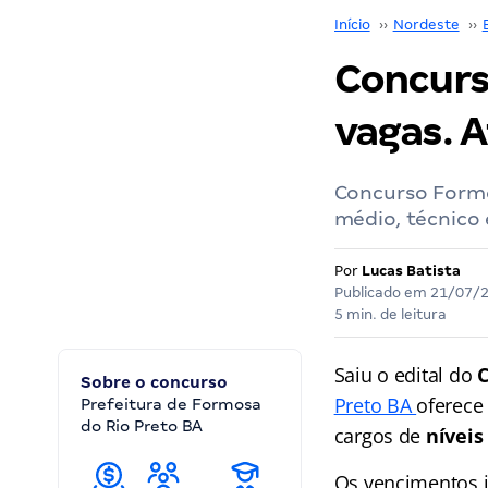
Início
››
Nordeste
››
Concurs
vagas. A
Concurso Formo
médio, técnico 
Por
Lucas Batista
Publicado em
21/07/
5 min. de leitura
Saiu o edital do
C
Sobre o concurso
Preto BA
oferec
Prefeitura de Formosa
do Rio Preto BA
cargos de
níveis
Os vencimentos i