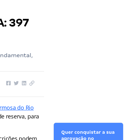
: 397
undamental,
ormosa do Rio
e reserva, para
Quer conquistar a sua
scrições podem
aprovação no