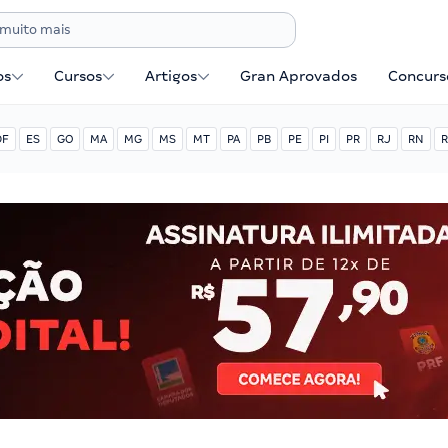
os
Cursos
Artigos
Gran Aprovados
Concurse
DF
ES
GO
MA
MG
MS
MT
PA
PB
PE
PI
PR
RJ
RN
R