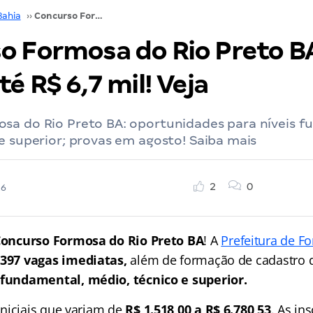
Bahia
››
Concurso Formosa do Rio Preto BA: 397 vagas. Até R$ 6,7 mil! Veja
o Formosa do Rio Preto BA
té R$ 6,7 mil! Veja
sa do Rio Preto BA: oportunidades para níveis f
e superior; provas em agosto! Saiba mais
2
0
26
oncurso Formosa do Rio Preto BA
! A
Prefeitura de F
e
397 vagas imediatas,
além de formação de cadastro d
 fundamental, médio, técnico e superior.
niciais que variam de
R$ 1.518,00 a R$ 6.780,53
. As in