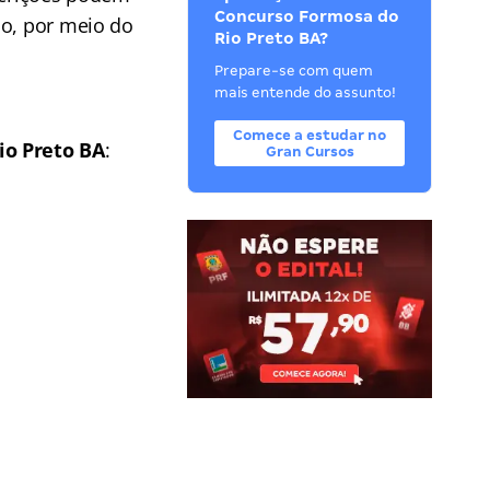
Concurso Formosa do
ão, por meio do
Rio Preto BA?
Prepare-se com quem
mais entende do assunto!
Comece a estudar no
io Preto BA
:
Gran Cursos