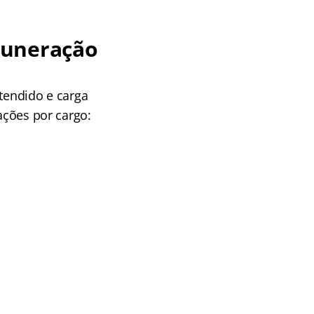
muneração
etendido e carga
ações por cargo: