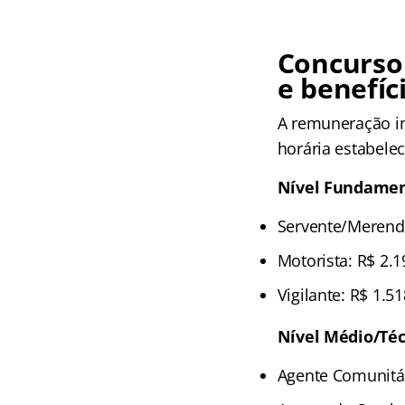
Concurso
e benefíc
A remuneração ini
horária estabelec
Nível Fundamen
Servente/Merende
Motorista: R$ 2.1
Vigilante: R$ 1.5
Nível Médio/Téc
Agente Comunitár