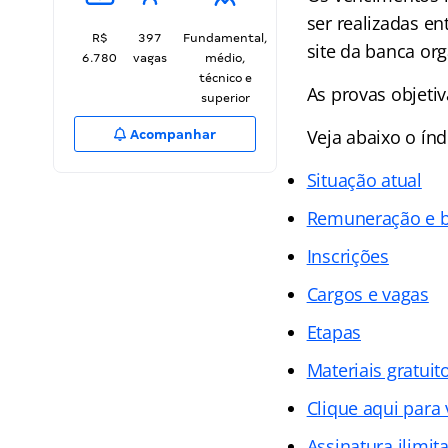
ser realizadas en
R$
397
Fundamental,
site da banca or
6.780
vagas
médio,
técnico e
As provas objetiv
superior
Veja abaixo o ín
Acompanhar
Situação atual
Remuneração e b
Inscrições
Cargos e vagas
Etapas
Materiais gratuit
Clique aqui para
Assinatura ilimit