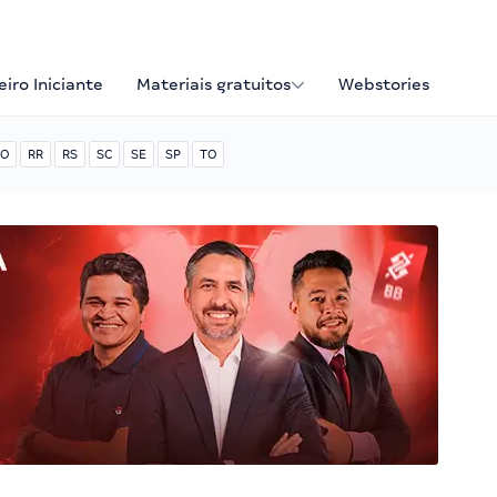
iro Iniciante
Materiais gratuitos
Webstories
O
RR
RS
SC
SE
SP
TO