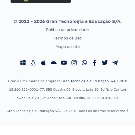
Concurso MPU
Selecon
Editais publicados
Uniase
© 2012 - 2026 Gran Tecnologia e Educação S/A.
Vunesp
Política de privacidade
CONCURSOS POR PROFISSÃO
EXAME DE ORDEM
Termos de uso
Concursos Administrativos
OAB
Mapa do site
Concursos Educação
Prova OAB
Concursos Fiscais
Calendário OAB
Concursos Jurídicos
Questões OAB
Concursos Militares
Recursos OAB
Gran é uma marca da empresa
Gran Tecnologia e Educação S/A
, CNPJ:
Concursos Policiais
Exame de Ordem
18.260.822/0001-77, SBS Quadra 02, Bloco J, Lote 10, Edifício Carlton
Concursos Saúde
Tower, Sala 201, 2º Andar, Asa Sul, Brasília-DF, CEP 70.070-120.
Concursos Tribunais
Gran Tecnologia e Educação S/A - 2026 © Todos os direitos reservados ®
Residência Multiprofissional