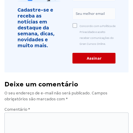
Cadastre-se e
receba as
notícias em
Concordo com a Política de
destaque da
Privacidade e aceito
semana, dicas,
receber comunicações do
novidades e
Gran Cursos Online.
muito mais.
Deixe um comentário
O seu endereço de e-mail não será publicado.
Campos
obrigatórios são marcados com
*
Comentário
*