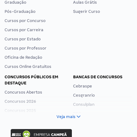
Graduação
Aulas Grátis
Pós-Graduação
Sugerir Curso
Cursos por Concurso
Cursos por Carreira
Cursos por Estado
Cursos por Professor
Oficina de Redação
Cursos Online Gratuitos
CONCURSOS PÚBLICOS EM
BANCAS DE CONCURSOS
DESTAQUE
Cebraspe
Concursos Abertos
Cesgranrio
Concursos 2026
Consulplan
Concursos 2025
FCC
Veja mais
Concurso Nacional Unificado
FGV
Concurso Ibama
Idecan