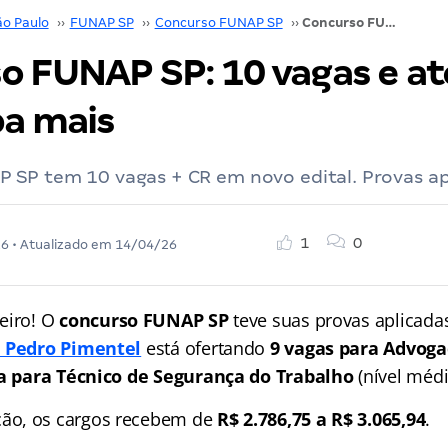
ão Paulo
››
FUNAP SP
››
Concurso FUNAP SP
››
Concurso FUNAP SP: 10 vagas e até R$ 3 mil! Saiba mais
o FUNAP SP: 10 vagas e at
ba mais
 SP tem 10 vagas + CR em novo edital. Provas ap
1
0
26
• Atualizado em
14/04/26
eiro! O
concurso FUNAP SP
teve suas provas aplicada
l Pedro Pimentel
está ofertando
9 vagas para Advog
a para Técnico de Segurança do Trabalho
(nível médi
ão, os cargos recebem de
R$ 2.786,75 a R$ 3.065,94
.