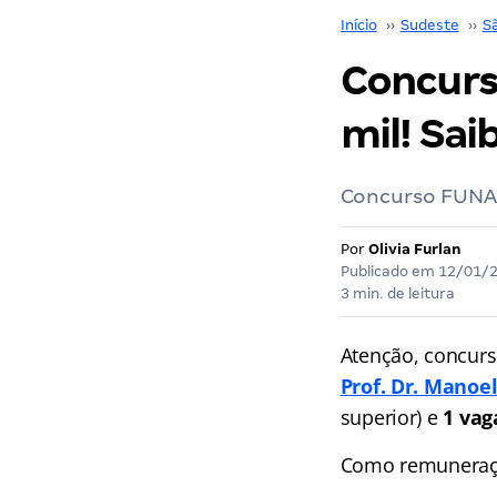
Início
››
Sudeste
››
S
Concurs
mil! Sai
Concurso FUNAP
Por
Olivia Furlan
Publicado em
12/01/
3 min. de leitura
Atenção, concurs
Prof. Dr. Manoe
superior) e
1 vag
Como remuneraç