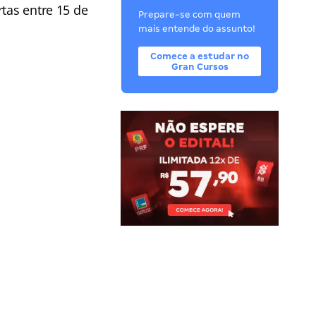
tas entre 15 de
Prepare-se com quem
mais entende do assunto!
Comece a estudar no
Gran Cursos