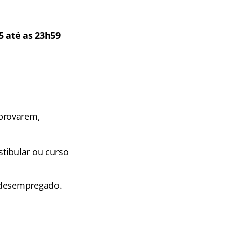
5 até as 23h59
provarem,
tibular ou curso
r desempregado.