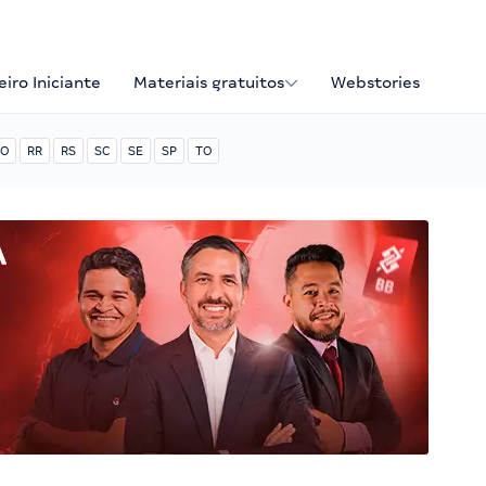
iro Iniciante
Materiais gratuitos
Webstories
O
RR
RS
SC
SE
SP
TO