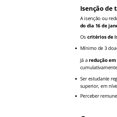
Isenção de 
A isenção ou red
do dia 16 de jan
Os
critérios de 
Mínimo de 3 doa
Já a
redução em 
cumulativamente
Ser estudante re
superior, em nív
Perceber remuner