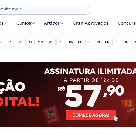
os
Cursos
Artigos
Gran Aprovados
Concurse
DF
ES
GO
MA
MG
MS
MT
PA
PB
PE
PI
PR
RJ
RN
R