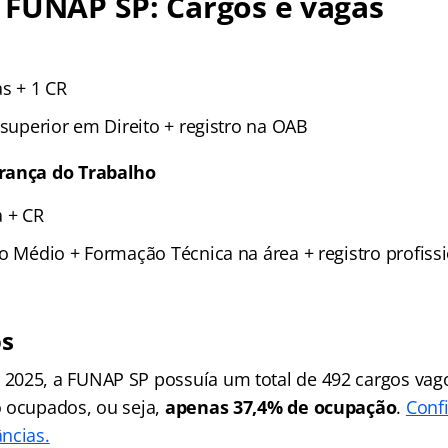
 FUNAP SP: Cargos e vagas
as + 1 CR
 superior em Direito + registro na OAB
rança do Trabalho
a + CR
no Médio + Formação Técnica na área + registro profiss
os
2025, a FUNAP SP possuía um total de 492 cargos vag
 ocupados, ou seja,
apenas 37,4% de ocupação
.
Confi
ncias.