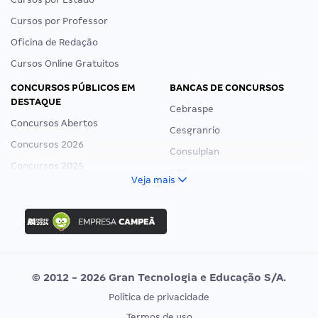
Cursos por Professor
Oficina de Redação
Cursos Online Gratuitos
CONCURSOS PÚBLICOS EM
BANCAS DE CONCURSOS
DESTAQUE
Cebraspe
Concursos Abertos
Cesgranrio
Concursos 2026
Consulplan
Concursos 2025
FCC
Veja mais
Concurso Nacional Unificado
FGV
Concurso Ibama
Idecan
Concurso MPU
Selecon
Editais publicados
Uniase
© 2012 - 2026 Gran Tecnologia e Educação S/A.
Vunesp
Política de privacidade
CONCURSOS POR PROFISSÃO
EXAME DE ORDEM
Termos de uso