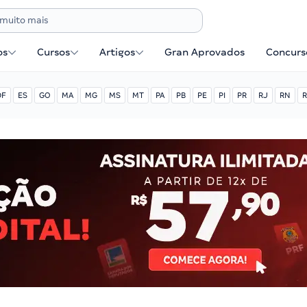
os
Cursos
Artigos
Gran Aprovados
Concurse
DF
ES
GO
MA
MG
MS
MT
PA
PB
PE
PI
PR
RJ
RN
R