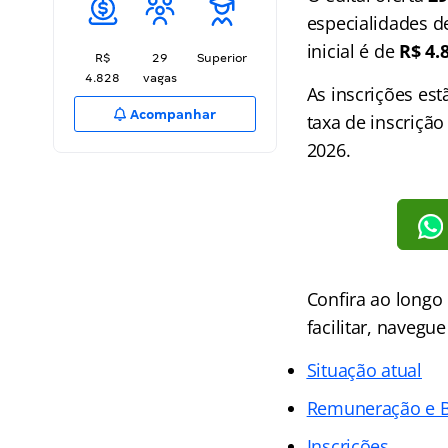
especialidades d
inicial é de
R$ 4.
R$
29
Superior
4.828
vagas
As inscrições es
Acompanhar
taxa de inscriçã
2026.
Confira ao longo
facilitar, navegue
Situação atual
Remuneração e B
Inscrições