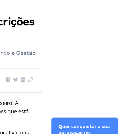
crições
ento e Gestão
seiro! A
ões que está
Quer conquistar a sua
ucativa, nas
aprovação no