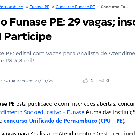
Pernambuco
››
Funase PE
››
Concurso Funase PE
››
Concurso Funase PE: 29 vagas; inscrições abertas! Participe
 Funase PE: 29 vagas; ins
 Participe
e PE: edital com vagas para Analista de Atendim
e R$ 4,8 mil!
1
0
25
• Atualizado em
27/11/25
ase PE
está publicado e com inscrições abertas, concur
ndimento Socioeducativo – Funase
é uma das instituiç
lo
concurso Unificado de Pernambuco (CPU – PE)
.
 vagas
para Analista de Atendimento e Gestão Socioed