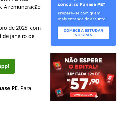
concurso Funase PE?
go. A remuneração
Prepare-se com quem
mais entende do assunto!
mbro de 2025, com
COMECE A ESTUDAR
8 de janeiro de
NO GRAN
app!
nase PE
. Para