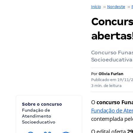
Início
››
Nordeste
››
Concurso
abertas!
Concurso Funas
Socioeducativa 
Por
Olivia Furlan
Publicado em
19/11/
3 min. de leitura
O
concurso Fun
Sobre o concurso
Fundação de Ate
Fundação de
Atendimento
contemplada pe
Socioeducativo
O edital oferta
29