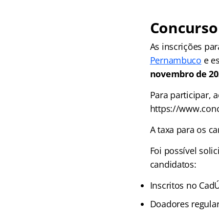
Concurso 
As inscrições pa
Pernambuco
e es
novembro de 20
Para participar, 
https://www.con
A taxa para os c
Foi possível soli
candidatos:
Inscritos no Cad
Doadores regular