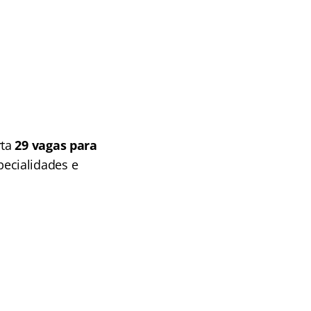
rta
29 vagas para
pecialidades
e