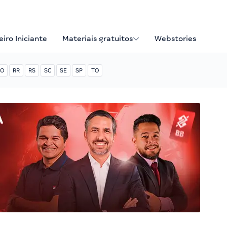
iro Iniciante
Materiais gratuitos
Webstories
O
RR
RS
SC
SE
SP
TO