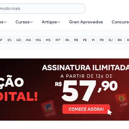
os
Cursos
Artigos
Gran Aprovados
Concurse
DF
ES
GO
MA
MG
MS
MT
PA
PB
PE
PI
PR
RJ
RN
R