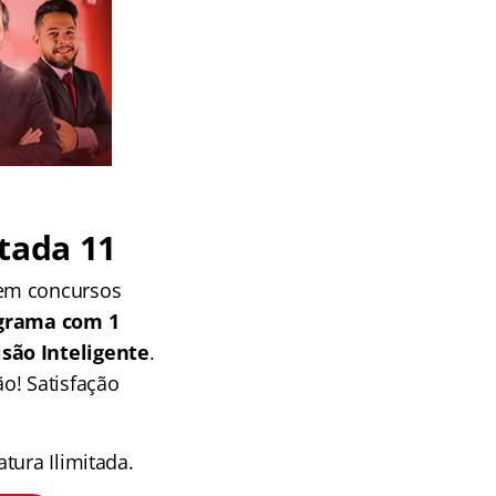
tada 11
 em concursos
grama com 1
isão Inteligente
.
o! Satisfação
tura Ilimitada.