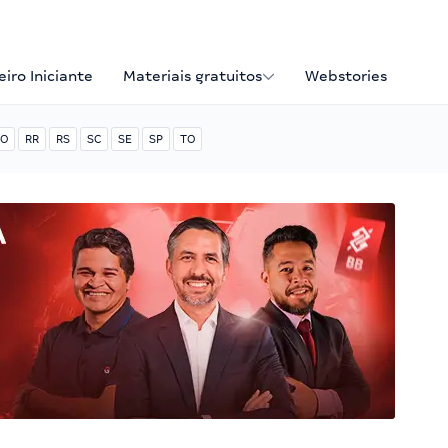
iro Iniciante
Materiais gratuitos
Webstories
O
RR
RS
SC
SE
SP
TO