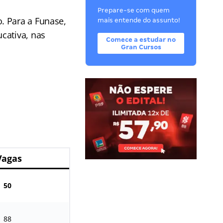
Prepare-se com quem
. Para a Funase,
mais entende do assunto!
cativa, nas
Comece a estudar no
Gran Cursos
Vagas
50
88