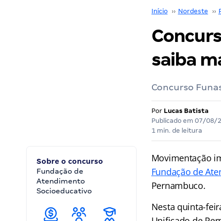
Início
››
Nordeste
››
Concurs
saiba ma
Concurso Funase
Por
Lucas Batista
Publicado em
07/08/
1 min. de leitura
Movimentação im
Sobre o concurso
Fundação de Ate
Fundação de
Atendimento
Pernambuco.
Socioeducativo
Nesta quinta-feir
Unificado de Per