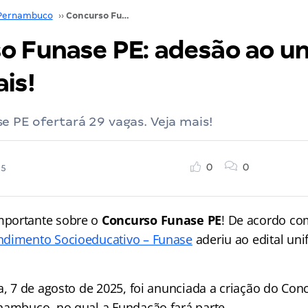
Pernambuco
››
Concurso Funase PE: adesão ao unificado; saiba mais!
o Funase PE: adesão ao un
is!
 PE ofertará 29 vagas. Veja mais!
0
0
25
portante sobre o
Concurso Funase PE
! De acordo com
ndimento Socioeducativo – Funase
aderiu ao edital uni
a, 7 de agosto de 2025, foi anunciada a criação do Con
nambuco, no qual a Fundação fará parte.