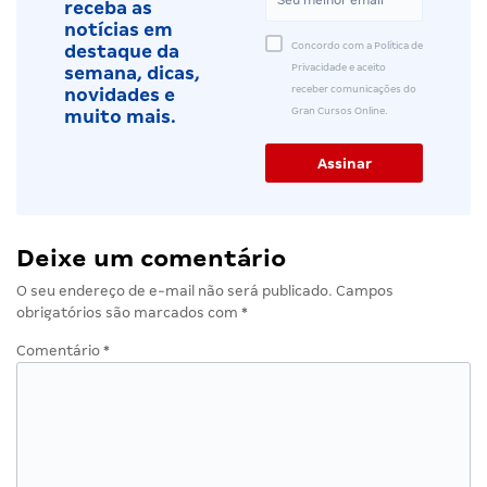
receba as
notícias em
Concordo com a Política de
destaque da
Privacidade e aceito
semana, dicas,
receber comunicações do
novidades e
Gran Cursos Online.
muito mais.
Deixe um comentário
O seu endereço de e-mail não será publicado.
Campos
obrigatórios são marcados com
*
Comentário
*