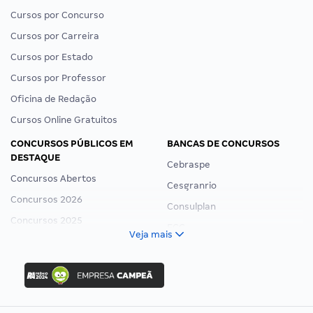
Cursos por Concurso
Cursos por Carreira
Cursos por Estado
Cursos por Professor
Oficina de Redação
Cursos Online Gratuitos
CONCURSOS PÚBLICOS EM
BANCAS DE CONCURSOS
DESTAQUE
Cebraspe
Concursos Abertos
Cesgranrio
Concursos 2026
Consulplan
Concursos 2025
FCC
Veja mais
Concurso Nacional Unificado
FGV
Concurso Ibama
Idecan
Concurso MPU
Selecon
Editais publicados
Uniase