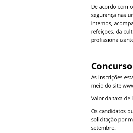
De acordo com o e
segurança nas un
internos, acompa
refeições, da cul
profissionalizant
Concurso 
As inscrições es
meio do site www
Valor da taxa de 
Os candidatos qu
solicitação por 
setembro.