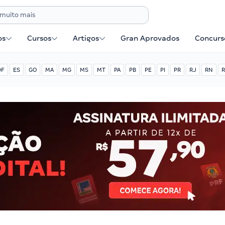
os
Cursos
Artigos
Gran Aprovados
Concurse
DF
ES
GO
MA
MG
MS
MT
PA
PB
PE
PI
PR
RJ
RN
R