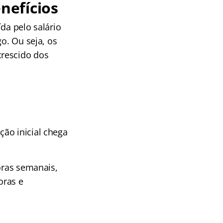
nefícios
da pelo salário
o. Ou seja, os
crescido dos
ão inicial chega
oras semanais,
oras e