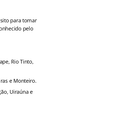
isito para tomar
conhecido pelo
pe, Rio Tinto,
ras e Monteiro.
ição, Uiraúna e