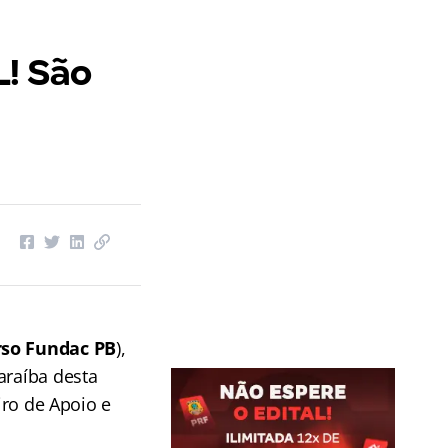
L! São
so Fundac PB
),
araíba desta
iro de Apoio e