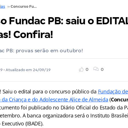
ias
››
Concurso Fundac PB: saiu o EDITAL! São 400 vagas! Confira!
o Fundac PB: saiu o EDITA
s! Confira!
c PB: provas serão em outubro!
0
0
19
• Atualizado em
24/09/19
! Saiu o edital para o concurso público da
Fundação de
da Criança e do Adolescente Alice de Almeida
(
Concur
cumento foi publicado no Diário Oficial do Estado da P
 setembro. A banca organizadora será o Instituto Brasile
Executivo (IBADE).