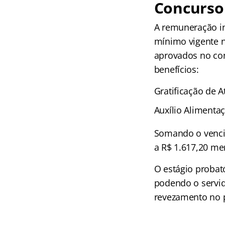
Concurso
A remuneração ini
mínimo vigente no
aprovados no con
benefícios:
Gratificação de A
Auxílio Alimentaç
Somando o vencim
a R$ 1.617,20 me
O estágio probató
podendo o servid
revezamento no p