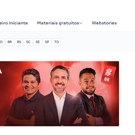
iro Iniciante
Materiais gratuitos
Webstories
O
RR
RS
SC
SE
SP
TO