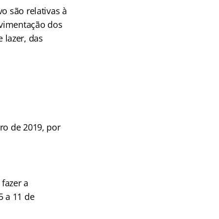
o são relativas à
ovimentação dos
lazer, das
ro de 2019, por
fazer a
5 a 11 de