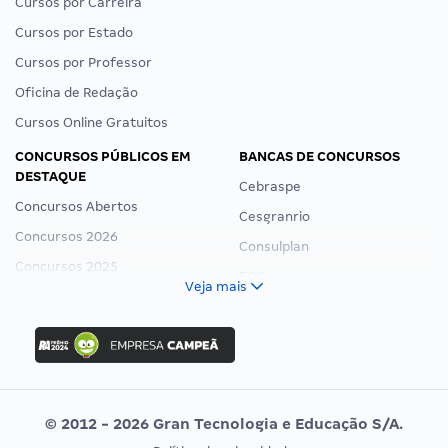
Cursos por Carreira
Cursos por Estado
Cursos por Professor
Oficina de Redação
Cursos Online Gratuitos
CONCURSOS PÚBLICOS EM
BANCAS DE CONCURSOS
DESTAQUE
Cebraspe
Concursos Abertos
Cesgranrio
Concursos 2026
Consulplan
Concursos 2025
FCC
Veja mais
Concurso Nacional Unificado
FGV
Concurso Ibama
Idecan
Concurso MPU
Selecon
Editais publicados
Uniase
© 2012 - 2026 Gran Tecnologia e Educação S/A.
Vunesp