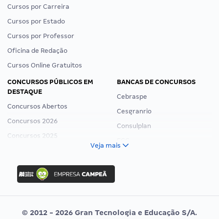
Cursos por Carreira
Cursos por Estado
Cursos por Professor
Oficina de Redação
Cursos Online Gratuitos
CONCURSOS PÚBLICOS EM
BANCAS DE CONCURSOS
DESTAQUE
Cebraspe
Concursos Abertos
Cesgranrio
Concursos 2026
Consulplan
Concursos 2025
FCC
Veja mais
Concurso Nacional Unificado
FGV
Concurso Ibama
Idecan
Concurso MPU
Selecon
Editais publicados
Uniase
© 2012 - 2026 Gran Tecnologia e Educação S/A.
Vunesp