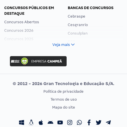
CONCURSOS PÚBLICOS EM
BANCAS DE CONCURSOS
DESTAQUE
Cebraspe
Concursos Abertos
Cesgranrio
Concursos 2026
Consulplan
Concursos 2025
FCC
Veja mais
Concurso Nacional Unificado
FGV
Concurso Ibama
Idecan
Concurso MPU
Selecon
Editais publicados
Uniase
© 2012 - 2026 Gran Tecnologia e Educação S/A.
Vunesp
Política de privacidade
CONCURSOS POR PROFISSÃO
EXAME DE ORDEM
Termos de uso
Concursos Administrativos
OAB
Mapa do site
Concursos Educação
Prova OAB
Concursos Fiscais
Calendário OAB