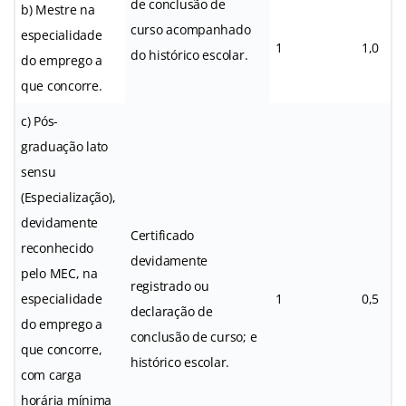
de conclusão de
b) Mestre na
curso acompanhado
especialidade
1
1,0
do histórico escolar.
do emprego a
que concorre.
c) Pós-
graduação lato
sensu
(Especialização),
devidamente
Certificado
reconhecido
devidamente
pelo MEC, na
registrado ou
especialidade
1
0,5
declaração de
do emprego a
conclusão de curso; e
que concorre,
histórico escolar.
com carga
horária mínima