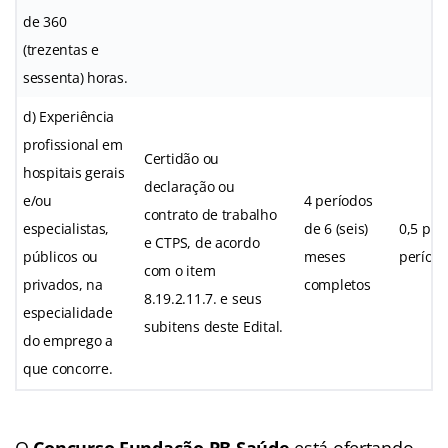
de 360
(trezentas e
sessenta) horas.
d) Experiência
profissional em
Certidão ou
hospitais gerais
declaração ou
e/ou
4 períodos
contrato de trabalho
especialistas,
de 6 (seis)
0,5 por
e CTPS, de acordo
públicos ou
meses
períod
com o item
privados, na
completos
8.19.2.11.7. e seus
especialidade
subitens deste Edital.
do emprego a
que concorre.
O
Concurso Fundação PB Saúde
está ofertando