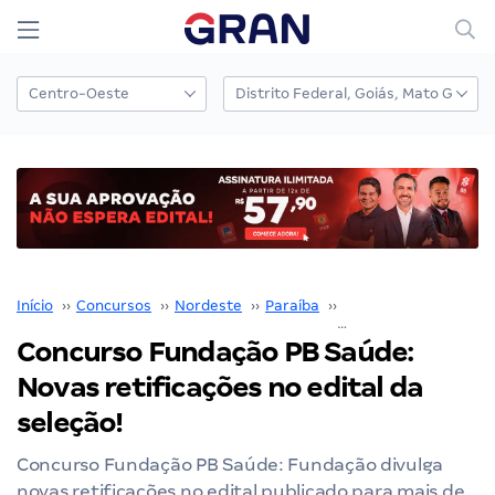
Início
››
Concursos
››
Nordeste
››
Paraíba
››
Fundação PB Saúde
›
Concurso Fundação PB Saúde:
Novas retificações no edital da
seleção!
Concurso Fundação PB Saúde: Fundação divulga
novas retificações no edital publicado para mais de