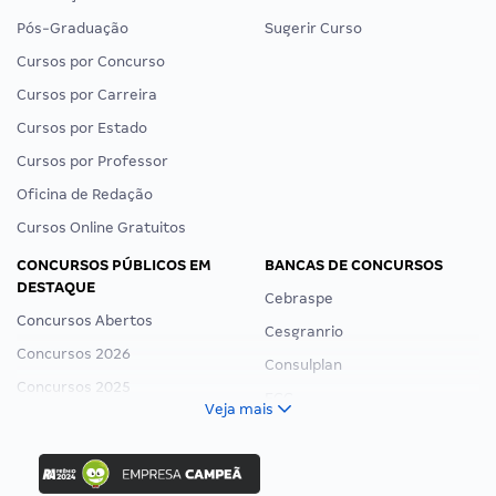
Pós-Graduação
Sugerir Curso
Cursos por Concurso
Cursos por Carreira
Cursos por Estado
Cursos por Professor
Oficina de Redação
Cursos Online Gratuitos
CONCURSOS PÚBLICOS EM
BANCAS DE CONCURSOS
DESTAQUE
Cebraspe
Concursos Abertos
Cesgranrio
Concursos 2026
Consulplan
Concursos 2025
FCC
Veja mais
Concurso Nacional Unificado
FGV
Concurso Ibama
Idecan
Concurso MPU