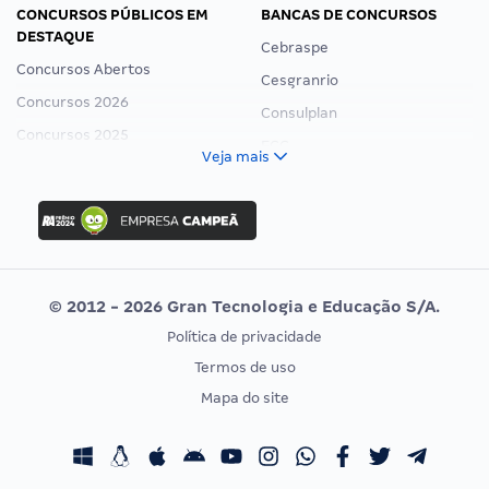
CONCURSOS PÚBLICOS EM
BANCAS DE CONCURSOS
DESTAQUE
Cebraspe
Concursos Abertos
Cesgranrio
Concursos 2026
Consulplan
Concursos 2025
FCC
Veja mais
Concurso Nacional Unificado
FGV
Concurso Ibama
Idecan
Concurso MPU
Selecon
Editais publicados
Uniase
© 2012 - 2026 Gran Tecnologia e Educação S/A.
Vunesp
Política de privacidade
CONCURSOS POR PROFISSÃO
EXAME DE ORDEM
Termos de uso
Concursos Administrativos
OAB
Mapa do site
Concursos Educação
Prova OAB
Concursos Fiscais
Calendário OAB
Concursos Jurídicos
Questões OAB