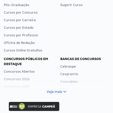
Pós-Graduação
Sugerir Curso
Cursos por Concurso
Cursos por Carreira
Cursos por Estado
Cursos por Professor
Oficina de Redação
Cursos Online Gratuitos
CONCURSOS PÚBLICOS EM
BANCAS DE CONCURSOS
DESTAQUE
Cebraspe
Concursos Abertos
Cesgranrio
Concursos 2026
Consulplan
Concursos 2025
FCC
Veja mais
Concurso Nacional Unificado
FGV
Concurso Ibama
Idecan
Concurso MPU
Selecon