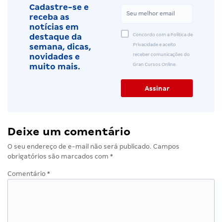
Cadastre-se e
receba as
notícias em
Concordo com a Política de
destaque da
Privacidade e aceito
semana, dicas,
receber comunicações do
novidades e
Gran Cursos Online.
muito mais.
Deixe um comentário
O seu endereço de e-mail não será publicado.
Campos
obrigatórios são marcados com
*
Comentário
*