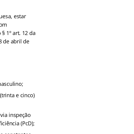
uesa, estar
com
§ 1º art. 12 da
 de abril de
masculino;
rinta e cinco)
évia inspeção
ciência (PcD);