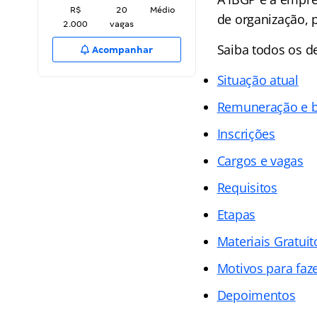
R$
20
Médio
de organização, 
2.000
vagas
Saiba todos os d
Acompanhar
Situação atual
Remuneração e b
Inscrições
Cargos e vagas
Requisitos
Etapas
Materiais Gratuit
Motivos para faz
Depoimentos