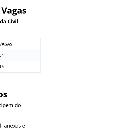
 Vagas
a Civil
VAGAS
04
16
os
icipem do
l, anexos e