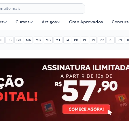
os
Cursos
Artigos
Gran Aprovados
Concurse
DF
ES
GO
MA
MG
MS
MT
PA
PB
PE
PI
PR
RJ
RN
R