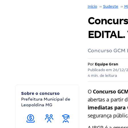
Início
››
Sudeste
››
M
Concurs
EDITAL. 
Concurso GCM L
Por
Equipe Gran
Publicado em
26/12/
4 min. de leitura
O
Concurso GCM
Sobre o concurso
abertas a partir 
Prefeitura Municipal de
Leopoldina MG
imediatas para 
segurança públic
A IBGP é a empre