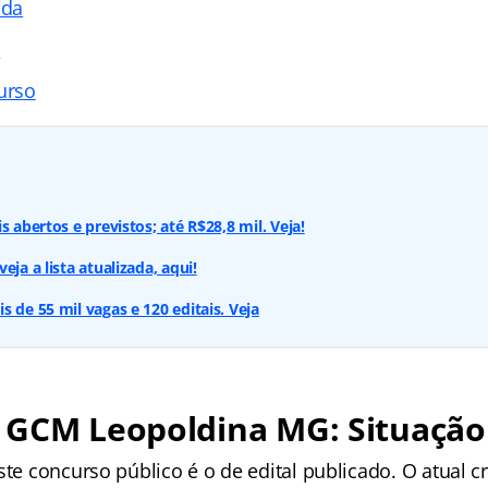
ada
s
urso
s abertos e previstos; até R$28,8 mil. Veja!
eja a lista atualizada, aqui!
 de 55 mil vagas e 120 editais. Veja
 GCM Leopoldina MG: Situação
este concurso público é o de edital publicado. O atual