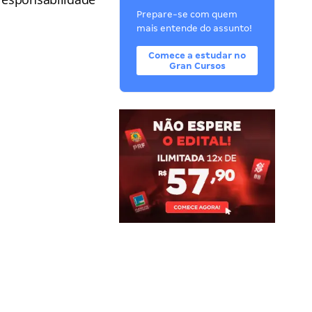
Prepare-se com quem
mais entende do assunto!
Comece a estudar no
Gran Cursos