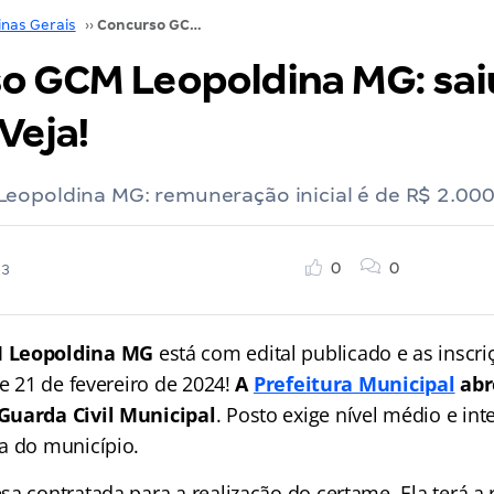
inas Gerais
››
Concurso GCM Leopoldina MG: saiu o EDITAL. Veja!
o GCM Leopoldina MG: sai
Veja!
eopoldina MG: remuneração inicial é de R$ 2.00
0
0
23
 Leopoldina MG
está com edital publicado e as inscri
de 21 de fevereiro de 2024!
A
Prefeitura Municipal
abr
Guarda Civil Municipal
. Posto exige nível médio e int
a do município.
sa contratada para a realização do certame. Ela terá a