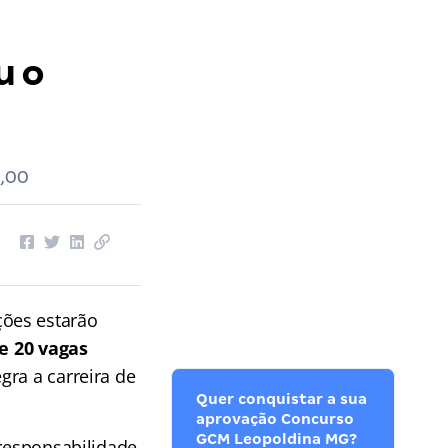
u o
0,00
ções estarão
e 20 vagas
egra a carreira de
Quer conquistar a sua
aprovação Concurso
GCM Leopoldina MG?
 responsabilidade