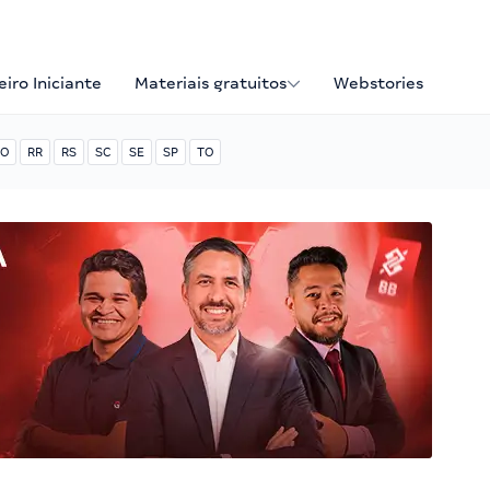
iro Iniciante
Materiais gratuitos
Webstories
O
RR
RS
SC
SE
SP
TO