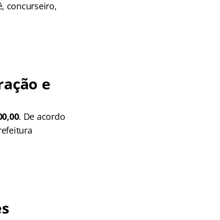
, concurseiro,
ração e
00,00
. De acordo
efeitura
es