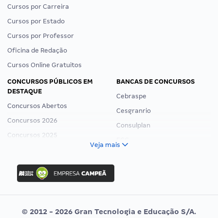
Cursos por Carreira
Cursos por Estado
Cursos por Professor
Oficina de Redação
Cursos Online Gratuitos
CONCURSOS PÚBLICOS EM
BANCAS DE CONCURSOS
DESTAQUE
Cebraspe
Concursos Abertos
Cesgranrio
Concursos 2026
Consulplan
Concursos 2025
FCC
Veja mais
Concurso Nacional Unificado
FGV
Concurso Ibama
Idecan
Concurso MPU
Selecon
Editais publicados
Uniase
© 2012 - 2026 Gran Tecnologia e Educação S/A.
Vunesp