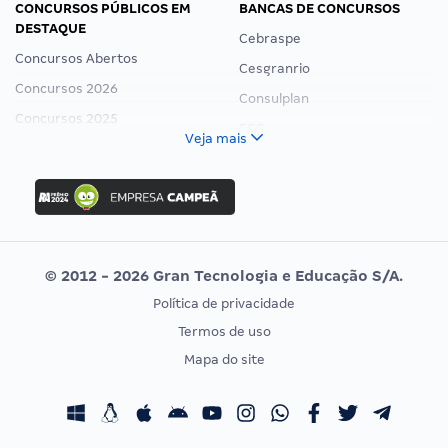
CONCURSOS PÚBLICOS EM
BANCAS DE CONCURSOS
DESTAQUE
Cebraspe
Concursos Abertos
Cesgranrio
Concursos 2026
Consulplan
Concursos 2025
FCC
Veja mais
Concurso Nacional Unificado
FGV
Concurso Ibama
Idecan
Concurso MPU
Selecon
Editais publicados
Uniase
© 2012 - 2026 Gran Tecnologia e Educação S/A.
Vunesp
Política de privacidade
CONCURSOS POR PROFISSÃO
EXAME DE ORDEM
Termos de uso
Concursos Administrativos
OAB
Mapa do site
Concursos Educação
Prova OAB
Concursos Fiscais
Calendário OAB
Concursos Jurídicos
Questões OAB