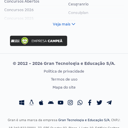
Concursos Abertos
Cesgranrio
Concursos 2026
Consulplan
Concursos 2025
FCC
Veja mais
Concurso Nacional Unificado
FGV
Concurso Ibama
Idecan
Concurso MPU
Selecon
Editais publicados
Uniase
© 2012 - 2026 Gran Tecnologia e Educação S/A.
Vunesp
Política de privacidade
CONCURSOS POR PROFISSÃO
EXAME DE ORDEM
Termos de uso
Concursos Administrativos
OAB
Mapa do site
Concursos Educação
Prova OAB
Concursos Fiscais
Calendário OAB
Concursos Jurídicos
Questões OAB
Concursos Militares
Recursos OAB
Gran é uma marca da empresa
Gran Tecnologia e Educação S/A
, CNPJ:
Concursos Policiais
Exame de Ordem