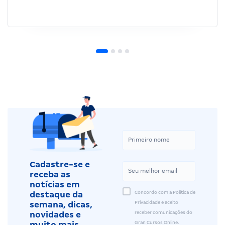
Cadastre-se e
receba as
notícias em
Concordo com a Política de
destaque da
Privacidade e aceito
semana, dicas,
receber comunicações do
novidades e
Gran Cursos Online.
muito mais.