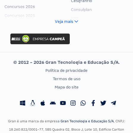
Cesgranrio
Concursos 2026
Consulplan
Concursos 2025
FCC
Veja mais
Concurso Nacional Unificado
FGV
Concurso Ibama
Idecan
Concurso MPU
Selecon
Editais publicados
Uniase
© 2012 - 2026 Gran Tecnologia e Educação S/A.
Vunesp
Política de privacidade
CONCURSOS POR PROFISSÃO
EXAME DE ORDEM
Termos de uso
Concursos Administrativos
OAB
Mapa do site
Concursos Educação
Prova OAB
Concursos Fiscais
Calendário OAB
Concursos Jurídicos
Questões OAB
Concursos Militares
Recursos OAB
Gran é uma marca da empresa
Gran Tecnologia e Educação S/A
, CNPJ:
Concursos Policiais
Exame de Ordem
18.260.822/0001-77, SBS Quadra 02, Bloco J, Lote 10, Edifício Carlton