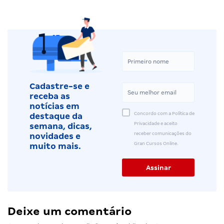
Cadastre-se e
receba as
notícias em
Concordo com a Política de
destaque da
Privacidade e aceito
semana, dicas,
receber comunicações do
novidades e
Gran Cursos Online.
muito mais.
Deixe um comentário