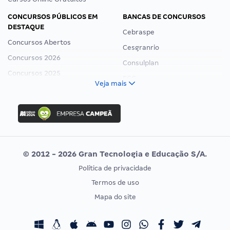
CONCURSOS PÚBLICOS EM
BANCAS DE CONCURSOS
DESTAQUE
Cebraspe
Concursos Abertos
Cesgranrio
Concursos 2026
Consulplan
Concursos 2025
FCC
Veja mais
Concurso Nacional Unificado
FGV
Concurso Ibama
Idecan
Concurso MPU
Selecon
Editais publicados
Uniase
© 2012 - 2026 Gran Tecnologia e Educação S/A.
Vunesp
Política de privacidade
CONCURSOS POR PROFISSÃO
EXAME DE ORDEM
Termos de uso
Concursos Administrativos
OAB
Mapa do site
Concursos Educação
Prova OAB
Concursos Fiscais
Calendário OAB