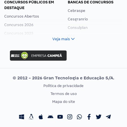
CONCURSOS PÚBLICOS EM
BANCAS DE CONCURSOS
DESTAQUE
Cebraspe
Concursos Abertos
Cesgranrio
Concursos 2026
Consulplan
Concursos 2025
FCC
Veja mais
Concurso Nacional Unificado
FGV
Concurso Ibama
Idecan
Concurso MPU
Selecon
Editais publicados
Uniase
© 2012 - 2026 Gran Tecnologia e Educação S/A.
Vunesp
Política de privacidade
CONCURSOS POR PROFISSÃO
EXAME DE ORDEM
Termos de uso
Concursos Administrativos
OAB
Mapa do site
Concursos Educação
Prova OAB
Concursos Fiscais
Calendário OAB
Concursos Jurídicos
Questões OAB