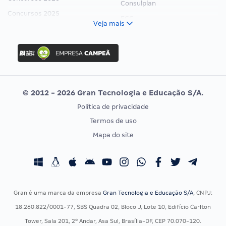
Consulplan
Concursos 2025
FCC
Veja mais
Concurso Nacional Unificado
FGV
Concurso Ibama
Idecan
Concurso MPU
Selecon
Editais publicados
Uniase
© 2012 - 2026 Gran Tecnologia e Educação S/A.
Vunesp
Política de privacidade
CONCURSOS POR PROFISSÃO
EXAME DE ORDEM
Termos de uso
Concursos Administrativos
OAB
Mapa do site
Concursos Educação
Prova OAB
Concursos Fiscais
Calendário OAB
Concursos Jurídicos
Questões OAB
Concursos Militares
Recursos OAB
Gran é uma marca da empresa
Gran Tecnologia e Educação S/A
, CNPJ:
Concursos Policiais
Exame de Ordem
18.260.822/0001-77, SBS Quadra 02, Bloco J, Lote 10, Edifício Carlton
Concursos Saúde
Tower, Sala 201, 2º Andar, Asa Sul, Brasília-DF, CEP 70.070-120.