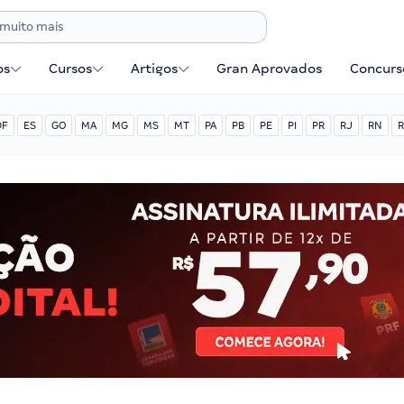
os
Cursos
Artigos
Gran Aprovados
Concurse
DF
ES
GO
MA
MG
MS
MT
PA
PB
PE
PI
PR
RJ
RN
R