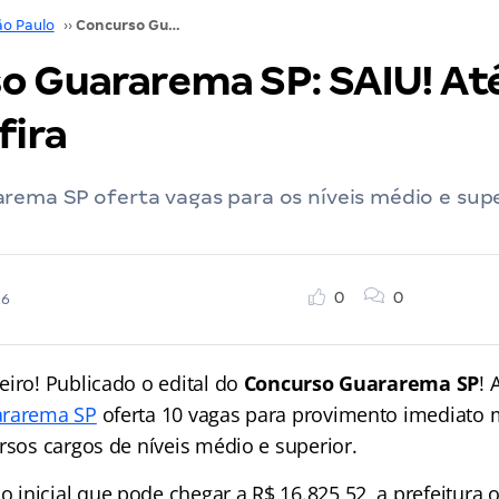
ão Paulo
››
Concurso Guararema SP: SAIU! Até R$ 16,8 mil! Confira
o Guararema SP: SAIU! Até
fira
rema SP oferta vagas para os níveis médio e supe
0
0
26
eiro! Publicado o edital do
Concurso Guararema SP
! 
ararema SP
oferta 10 vagas para provimento imediato 
rsos cargos de níveis médio e superior.
inicial que pode chegar a R$ 16.825,52, a prefeitura o