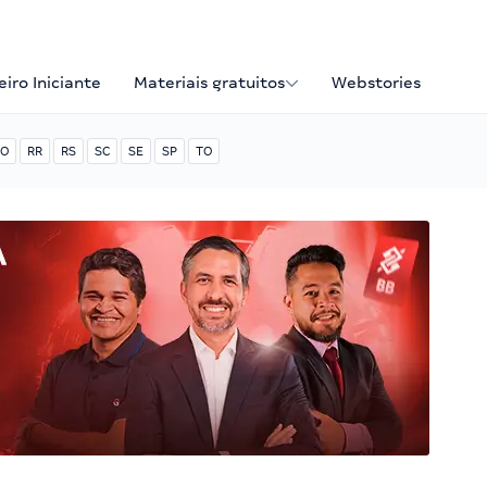
iro Iniciante
Materiais gratuitos
Webstories
O
RR
RS
SC
SE
SP
TO