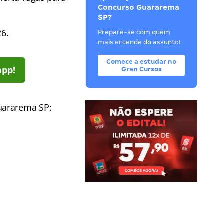
Concurso Guararema
SP?
26.
Prepare-se com quem
mais entende do assunto!
Comece a estudar no
app!
Gran Cursos
uararema SP: