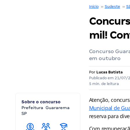
Início
››
Sudeste
››
S
Concurs
mil! Con
Concurso Guara
em outubro
Por
Lucas Batista
Publicado em
21/07/
5 min. de leitura
Atenção, concurs
Sobre o concurso
Municipal de Gu
Prefeitura Guararema
SP
reserva para dive
Com remuneração 