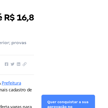
 R$ 16,8
rior; provas
A
Prefeitura
mais cadastro de
Quer conquistar a sua
ferta vagas para
aprovação no