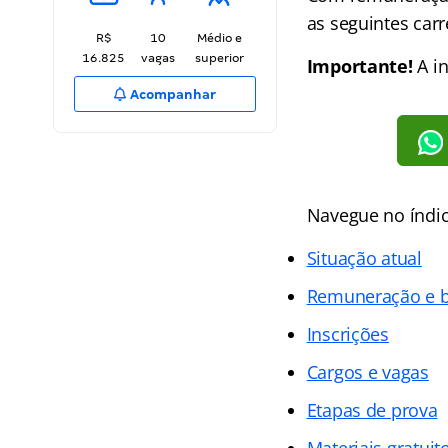
as seguintes carr
R$
10
Médio e
16.825
vagas
superior
Importante!
A in
Acompanhar
Navegue no
índi
Situação atual
Remuneração e b
Inscrições
Cargos e vagas
Etapas de prova
Materiais gratuit