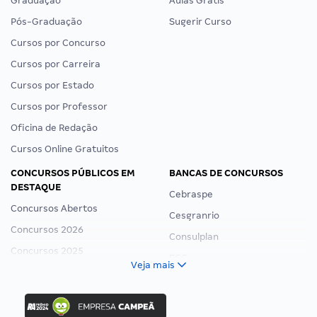
Graduação
Aulas Grátis
Pós-Graduação
Sugerir Curso
Cursos por Concurso
Cursos por Carreira
Cursos por Estado
Cursos por Professor
Oficina de Redação
Cursos Online Gratuitos
CONCURSOS PÚBLICOS EM
BANCAS DE CONCURSOS
DESTAQUE
Cebraspe
Concursos Abertos
Cesgranrio
Concursos 2026
Consulplan
Concursos 2025
FCC
Veja mais
Concurso Nacional Unificado
FGV
Concurso Ibama
Idecan
Concurso MPU