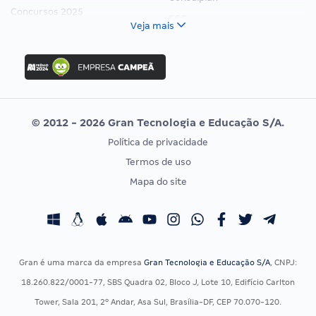
Concursos 2025
FCC
Veja mais
Concurso Nacional Unificado
FGV
Concurso Ibama
Idecan
Concurso MPU
Selecon
Editais publicados
Uniase
© 2012 - 2026 Gran Tecnologia e Educação S/A.
Vunesp
Política de privacidade
CONCURSOS POR PROFISSÃO
EXAME DE ORDEM
Termos de uso
Concursos Administrativos
OAB
Mapa do site
Concursos Educação
Prova OAB
Concursos Fiscais
Calendário OAB
Concursos Jurídicos
Questões OAB
Concursos Militares
Recursos OAB
Gran é uma marca da empresa
Gran Tecnologia e Educação S/A
, CNPJ:
Concursos Policiais
Exame de Ordem
18.260.822/0001-77, SBS Quadra 02, Bloco J, Lote 10, Edifício Carlton
Concursos Saúde
Tower, Sala 201, 2º Andar, Asa Sul, Brasília-DF, CEP 70.070-120.