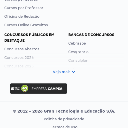
Cursos por Professor
Oficina de Redação
Cursos Online Gratuitos
CONCURSOS PÚBLICOS EM
BANCAS DE CONCURSOS
DESTAQUE
Cebraspe
Concursos Abertos
Cesgranrio
Concursos 2026
Consulplan
Concursos 2025
FCC
Veja mais
Concurso Nacional Unificado
FGV
Concurso Ibama
Idecan
Concurso MPU
Selecon
Editais publicados
Uniase
© 2012 - 2026 Gran Tecnologia e Educação S/A.
Vunesp
Política de privacidade
CONCURSOS POR PROFISSÃO
EXAME DE ORDEM
Termos de uso