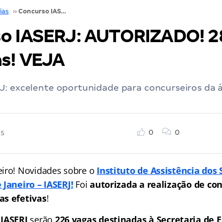
ias
››
Concurso IASERJ: AUTORIZADO! 287 vagas previstas! VEJA
o IASERJ: AUTORIZADO! 2
as! VEJA
J: excelente oportunidade para concurseiros da á
0
0
25
eiro! Novidades sobre o
Instituto de Assistência dos 
 Janeiro – IASERJ!
Foi
autorizada a realização de con
as efetivas
!
IASERJ
serão
226 vagas destinadas à Secretaria de 