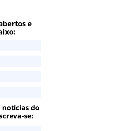
abertos e
aixo:
 notícias do
screva-se: