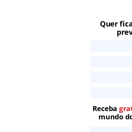
Quer fic
prev
Receba
gra
mundo dos