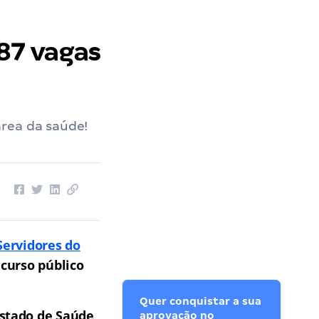
87 vagas
rea da saúde!
Servidores do
curso público
Quer conquistar a sua
Estado de Saúde
aprovação no