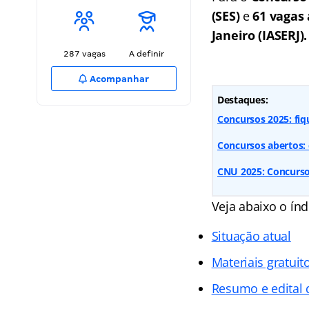
(SES)
e
61 vagas 
Janeiro (IASERJ).
287 vagas
A definir
Acompanhar
Destaques:
Concursos 2025: fiq
Concursos abertos: 
CNU 2025: Concurso
Veja abaixo o
índ
Situação atual
Materiais gratuit
Resumo e edital 