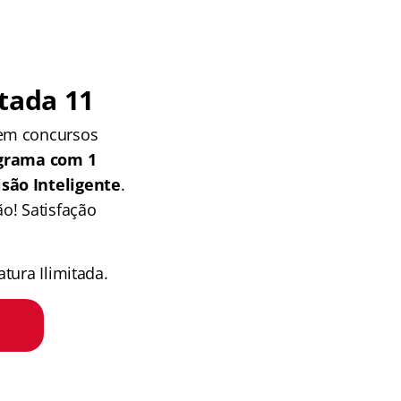
tada 11
 em concursos
grama com 1
isão Inteligente
.
o! Satisfação
tura Ilimitada.