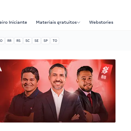
iro Iniciante
Materiais gratuitos
Webstories
O
RR
RS
SC
SE
SP
TO