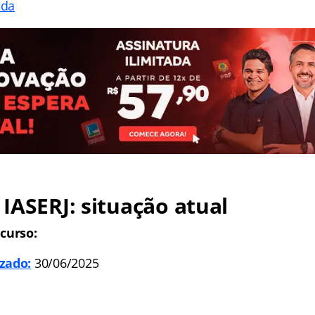
ada
 IASERJ
: situação atual
curso:
zado:
30/06/2025