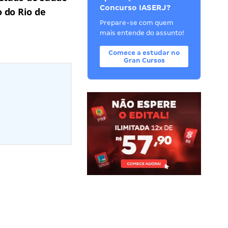
Concurso IASERJ?
o do Rio de
Prepare-se com quem
mais entende do assunto!
Comece a estudar no
Gran Cursos