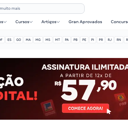
os
Cursos
Artigos
Gran Aprovados
Concurse
DF
ES
GO
MA
MG
MS
MT
PA
PB
PE
PI
PR
RJ
RN
R