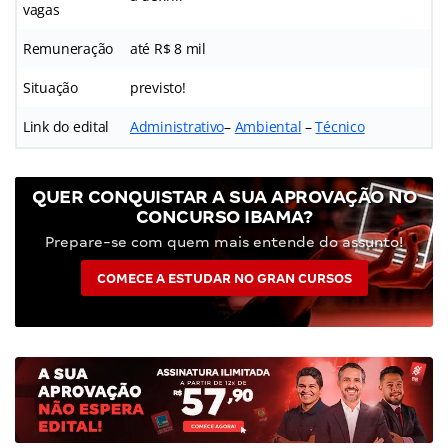
vagas
Remuneração
até R$ 8 mil
Situação
previsto!
Link do edital
Administrativo
–
Ambiental
–
Técnico
QUER CONQUISTAR A SUA APROVAÇÃO NO
CONCURSO IBAMA?
Prepare-se com quem mais entende do assunto!
COMECE A ESTUDAR NO GRAN CURSOS