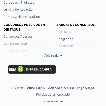
Cursos por Professor
Oficina de Redação
Cursos Online Gratuitos
CONCURSOS PÚBLICOS EM
BANCAS DE CONCURSOS
DESTAQUE
Cebraspe
Concursos Abertos
Cesgranrio
Concursos 2026
Consulplan
Concursos 2025
FCC
Veja mais
Concurso Nacional Unificado
FGV
Concurso Ibama
Idecan
Concurso MPU
Selecon
Editais publicados
Uniase
© 2012 - 2026 Gran Tecnologia e Educação S/A.
Vunesp
Política de privacidade
CONCURSOS POR PROFISSÃO
EXAME DE ORDEM
Termos de uso
Concursos Administrativos
OAB