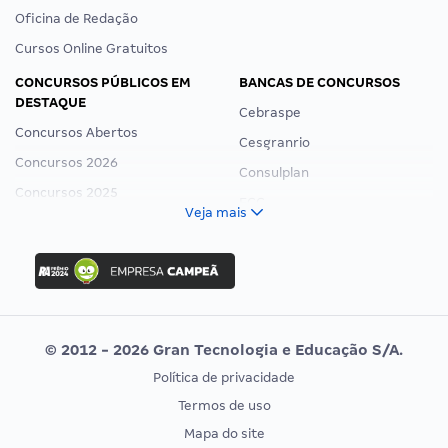
Oficina de Redação
Cursos Online Gratuitos
CONCURSOS PÚBLICOS EM
BANCAS DE CONCURSOS
DESTAQUE
Cebraspe
Concursos Abertos
Cesgranrio
Concursos 2026
Consulplan
Concursos 2025
FCC
Veja mais
Concurso Nacional Unificado
FGV
Concurso Ibama
Idecan
Concurso MPU
Selecon
Editais publicados
Uniase
© 2012 - 2026 Gran Tecnologia e Educação S/A.
Vunesp
Política de privacidade
CONCURSOS POR PROFISSÃO
EXAME DE ORDEM
Termos de uso
Concursos Administrativos
OAB
Mapa do site
Concursos Educação
Prova OAB