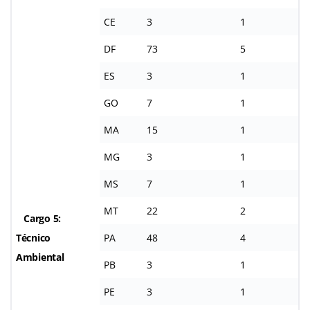
CE
3
1
DF
73
5
ES
3
1
GO
7
1
MA
15
1
MG
3
1
MS
7
1
MT
22
2
Cargo 5:
Técnico
PA
48
4
Ambiental
PB
3
1
PE
3
1