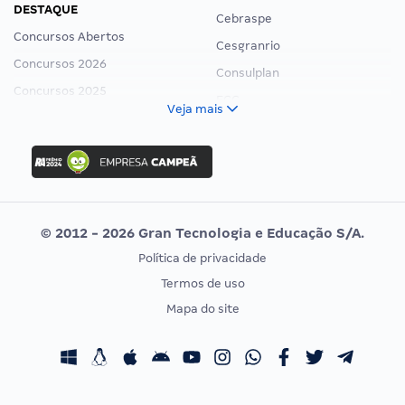
DESTAQUE
Cebraspe
Concursos Abertos
Cesgranrio
Concursos 2026
Consulplan
Concursos 2025
FCC
Veja mais
Concurso Nacional Unificado
FGV
Concurso Ibama
Idecan
Concurso MPU
Selecon
Editais publicados
Uniase
© 2012 - 2026 Gran Tecnologia e Educação S/A.
Vunesp
Política de privacidade
CONCURSOS POR PROFISSÃO
EXAME DE ORDEM
Termos de uso
Concursos Administrativos
OAB
Mapa do site
Concursos Educação
Prova OAB
Concursos Fiscais
Calendário OAB
Concursos Jurídicos
Questões OAB
Concursos Militares
Recursos OAB