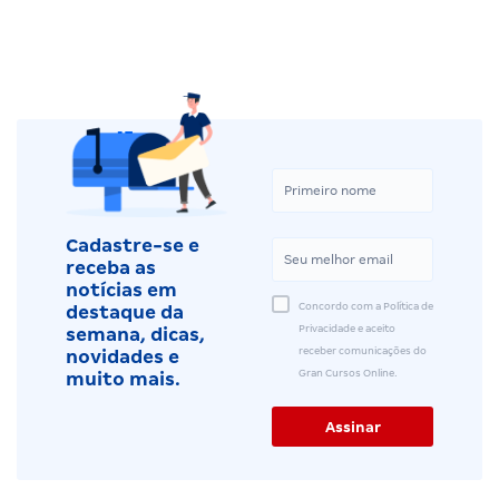
Cadastre-se e
receba as
notícias em
Concordo com a Política de
destaque da
Privacidade e aceito
semana, dicas,
receber comunicações do
novidades e
Gran Cursos Online.
muito mais.