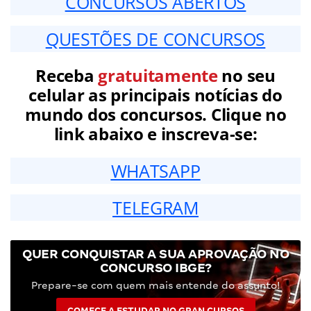
CONCURSOS ABERTOS
QUESTÕES DE CONCURSOS
Receba
gratuitamente
no seu
celular as principais notícias do
mundo dos concursos. Clique no
link abaixo e inscreva-se:
WHATSAPP
TELEGRAM
QUER CONQUISTAR A SUA APROVAÇÃO NO
CONCURSO IBGE?
Prepare-se com quem mais entende do assunto!
COMECE A ESTUDAR NO GRAN CURSOS