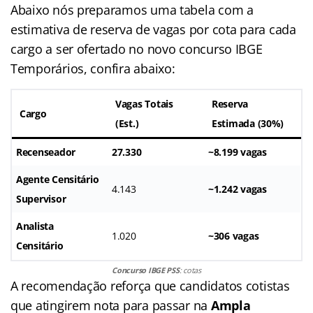
Abaixo nós preparamos uma tabela com a
estimativa de reserva de vagas por cota para cada
cargo a ser ofertado no novo concurso IBGE
Temporários, confira abaixo:
Vagas Totais
Reserva
Cargo
(Est.)
Estimada (30%)
Recenseador
27.330
~8.199 vagas
Agente Censitário
4.143
~1.242 vagas
Supervisor
Analista
1.020
~306 vagas
Censitário
Concurso IBGE PSS
: cotas
A recomendação reforça que candidatos cotistas
que atingirem nota para passar na
Ampla