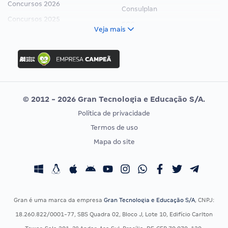
Concursos 2026
Consulplan
Concursos 2025
FCC
Veja mais
Concurso Nacional Unificado
FGV
Concurso Ibama
Idecan
Concurso MPU
Selecon
Editais publicados
Uniase
© 2012 - 2026 Gran Tecnologia e Educação S/A.
Vunesp
Política de privacidade
CONCURSOS POR PROFISSÃO
EXAME DE ORDEM
Termos de uso
Concursos Administrativos
OAB
Mapa do site
Concursos Educação
Prova OAB
Concursos Fiscais
Calendário OAB
Concursos Jurídicos
Questões OAB
Concursos Militares
Recursos OAB
Gran é uma marca da empresa
Gran Tecnologia e Educação S/A
, CNPJ:
Concursos Policiais
Exame de Ordem
18.260.822/0001-77, SBS Quadra 02, Bloco J, Lote 10, Edifício Carlton
Concursos Saúde