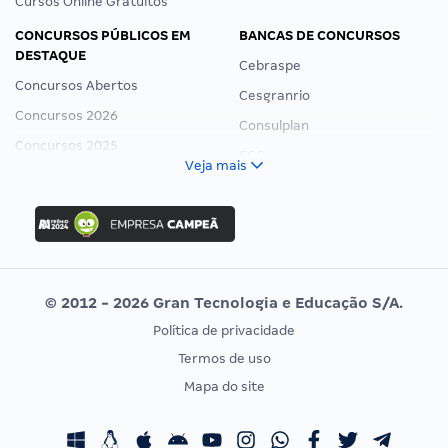
Cursos Online Gratuitos
CONCURSOS PÚBLICOS EM
BANCAS DE CONCURSOS
DESTAQUE
Cebraspe
Concursos Abertos
Cesgranrio
Concursos 2026
Consulplan
Concursos 2025
FCC
Veja mais
Concurso Nacional Unificado
FGV
Concurso Ibama
Idecan
Concurso MPU
Selecon
Editais publicados
Uniase
© 2012 - 2026 Gran Tecnologia e Educação S/A.
Vunesp
Política de privacidade
CONCURSOS POR PROFISSÃO
EXAME DE ORDEM
Termos de uso
Concursos Administrativos
OAB
Mapa do site
Concursos Educação
Prova OAB
Concursos Fiscais
Calendário OAB