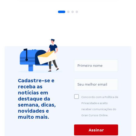
Cadastre-se e
receba as
notícias em
Concordo com a Política de
destaque da
Privacidade e aceito
semana, dicas,
receber comunicações do
novidades e
Gran Cursos Online.
muito mais.