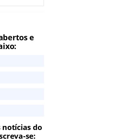
abertos e
aixo:
 notícias do
screva-se: