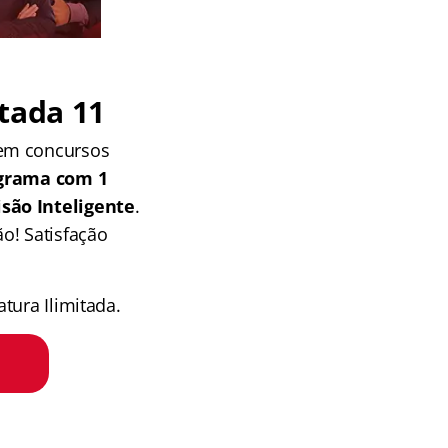
tada 11
 em concursos
grama com 1
isão Inteligente
.
o! Satisfação
tura Ilimitada.