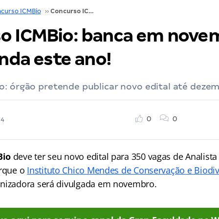
curso ICMBio
››
Concurso ICMBio: banca em novembro, edital ainda este ano!
o ICMBio: banca em nove
inda este ano!
o: órgão pretende publicar novo edital até dezem
0
0
24
Bio
deve ter seu novo edital para 350 vagas de Analist
orque o
Instituto Chico Mendes de Conservação e Biodi
anizadora será divulgada em novembro.