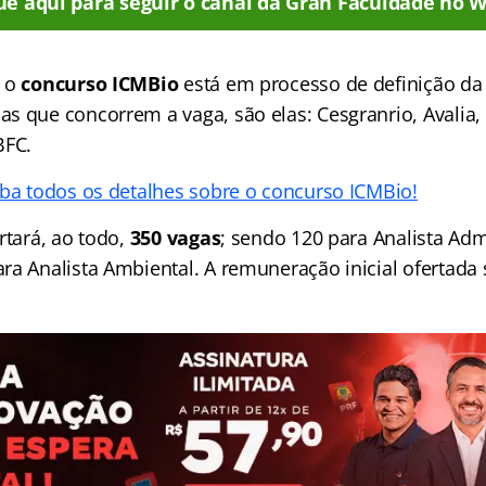
ue aqui para seguir o canal da Gran Faculdade no 
e o
concurso ICMBio
está em processo de definição da
s que concorrem a vaga, são elas: Cesgranrio, Avalia, 
BFC.
iba todos os detalhes sobre o concurso ICMBio!
rtará, ao todo,
350 vagas
; sendo 120 para Analista Adm
ra Analista Ambiental. A remuneração inicial ofertada 