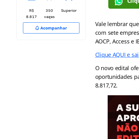
Cliq
R$
350
Superior
8.817
vagas
Vale lembrar qu
Acompanhar
com sete empresa
AOCP, Access e I
Clique AQUI e sa
O novo edital ofe
oportunidades pa
8.817,72.