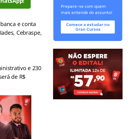
WhatsApp!
Prepare-se com quem
mais entende do assunto!
 banca e conta
Comece a estudar no
Gran Cursos
Iades, Cebraspe,
inistrativo e 230
será de R$