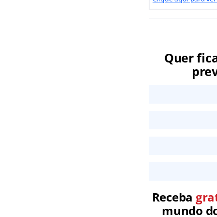
Quer fic
prev
Receba
gra
mundo dos