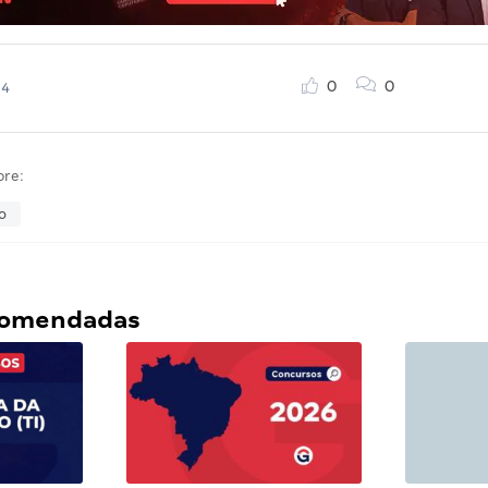
0
0
24
bre:
o
ecomendadas