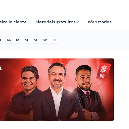
iro Iniciante
Materiais gratuitos
Webstories
O
RR
RS
SC
SE
SP
TO