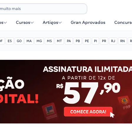
os
Cursos
Artigos
Gran Aprovados
Concurse
DF
ES
GO
MA
MG
MS
MT
PA
PB
PE
PI
PR
RJ
RN
R