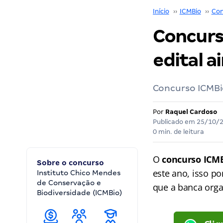
Início
››
ICMBio
››
Con
Concurs
edital a
Concurso ICMBi
Por
Raquel Cardoso
Publicado em
25/10/
0 min. de leitura
O
concurso ICM
Sobre o concurso
este ano, isso p
Instituto Chico Mendes
de Conservação e
que a banca org
Biodiversidade (ICMBio)