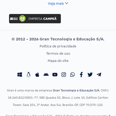
FCC
Veja mais
Concurso Nacional Unificado
FGV
Concurso Ibama
Idecan
Concurso MPU
Selecon
Editais publicados
Uniase
© 2012 - 2026 Gran Tecnologia e Educação S/A.
Vunesp
Política de privacidade
CONCURSOS POR PROFISSÃO
EXAME DE ORDEM
Termos de uso
Concursos Administrativos
OAB
Mapa do site
Concursos Educação
Prova OAB
Concursos Fiscais
Calendário OAB
Concursos Jurídicos
Questões OAB
Concursos Militares
Recursos OAB
Gran é uma marca da empresa
Gran Tecnologia e Educação S/A
, CNPJ:
Concursos Policiais
Exame de Ordem
18.260.822/0001-77, SBS Quadra 02, Bloco J, Lote 10, Edifício Carlton
Concursos Saúde
Tower, Sala 201, 2º Andar, Asa Sul, Brasília-DF, CEP 70.070-120.
Concursos Tribunais
Gran Tecnologia e Educação S/A - 2026 © Todos os direitos reservados ®