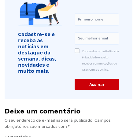
Cadastre-se e
receba as
notícias em
Concordo com a Política de
destaque da
Privacidade e aceito
semana, dicas,
receber comunicações do
novidades e
Gran Cursos Online.
muito mais.
Deixe um comentário
O seu endereço de e-mail não será publicado.
Campos
obrigatórios são marcados com
*