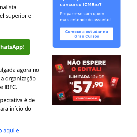
concurso ICMBio?
nalista
Prepare-se com quem
el superior e
mais entende do assunto!
Comece a estudar no
Gran Cursos
WhatsApp!
vulgada agora no
 a organização
e IBFC.
pectativa é de
ara início do
o aqui e