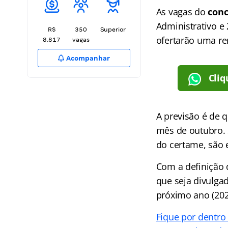
As vagas do
conc
Administrativo e 
R$
350
Superior
ofertarão uma re
8.817
vagas
Acompanhar
Cliq
A previsão é de 
mês de outubro.
do certame, são e
Com a definição d
que seja divulga
próximo ano (202
Fique por dentro