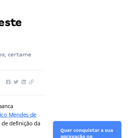
 este
os; certame
 banca
hico Mendes de
 de definição da
Quer conquistar a sua
aprovação no