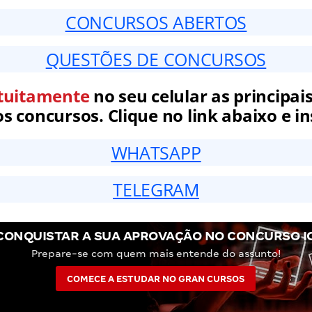
CONCURSOS ABERTOS
QUESTÕES DE CONCURSOS
tuitamente
no seu celular as principais
 concursos. Clique no link abaixo e in
WHATSAPP
TELEGRAM
CONQUISTAR A SUA APROVAÇÃO NO CONCURSO I
Prepare-se com quem mais entende do assunto!
COMECE A ESTUDAR NO GRAN CURSOS