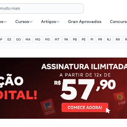
os
Cursos
Artigos
Gran Aprovados
Concurse
DF
ES
GO
MA
MG
MS
MT
PA
PB
PE
PI
PR
RJ
RN
R