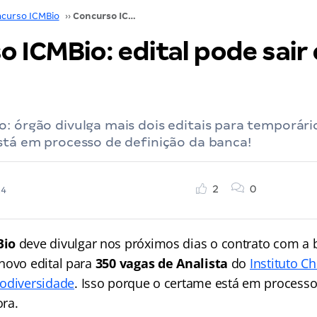
curso ICMBio
››
Concurso ICMBio: edital pode sair este ano!
 ICMBio: edital pode sair
: órgão divulga mais dois editais para temporári
stá em processo de definição da banca!
2
0
24
Bio
deve divulgar nos próximos dias o contrato com a
novo edital para
350 vagas de Analista
do
Instituto C
odiversidade
. Isso porque o certame está em processo
ra.