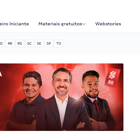
iro Iniciante
Materiais gratuitos
Webstories
O
RR
RS
SC
SE
SP
TO