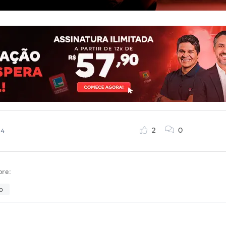
2
0
24
bre:
o