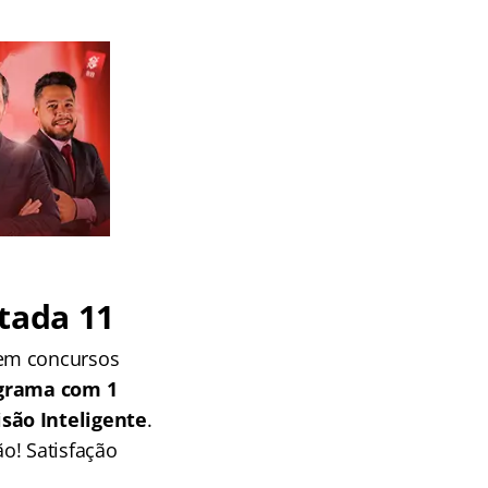
tada 11
 em concursos
grama com 1
isão Inteligente
.
o! Satisfação