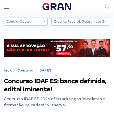
Início
››
Concurso
››
IDAF ES
››
Concurso IDAF ES
››
Concurso IDAF ES: banc
Concurso IDAF ES: banca definida,
edital iminente!
Concurso IDAF ES 2026 ofertará vagas imediatas e
formação de cadastro reserva!