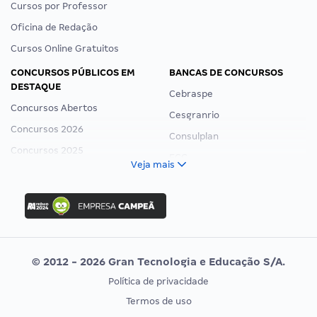
Cursos por Professor
Oficina de Redação
Cursos Online Gratuitos
CONCURSOS PÚBLICOS EM
BANCAS DE CONCURSOS
DESTAQUE
Cebraspe
Concursos Abertos
Cesgranrio
Concursos 2026
Consulplan
Concursos 2025
FCC
Veja mais
Concurso Nacional Unificado
FGV
Concurso Ibama
Idecan
Concurso MPU
Selecon
Editais publicados
Uniase
© 2012 - 2026 Gran Tecnologia e Educação S/A.
Vunesp
Política de privacidade
CONCURSOS POR PROFISSÃO
EXAME DE ORDEM
Termos de uso
Concursos Administrativos
OAB