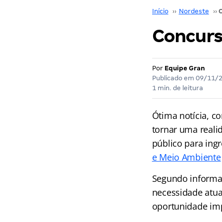
Início
››
Nordeste
››
Concurs
Por
Equipe Gran
Publicado em
09/11/
1 min. de leitura
Ótima notícia, c
tornar uma reali
público para ing
e Meio Ambiente
Segundo informaç
necessidade atua
oportunidade imp