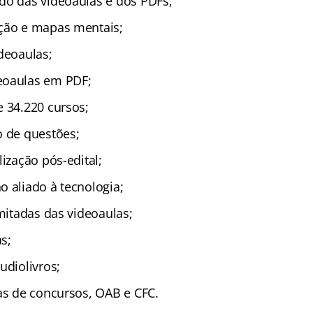
do das videoaulas e dos PDFs;
ção e mapas mentais;
deoaulas;
oaulas em PDF;
 34.220 cursos;
 de questões;
ização pós-edital;
 aliado à tecnologia;
mitadas das videoaulas;
s;
udiolivros;
as de concursos, OAB e CFC.