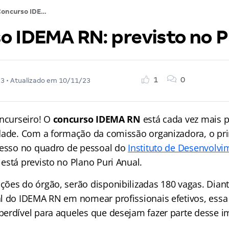
Concurso IDEMA RN: previsto no PPA! Veja
o IDEMA RN: previsto no P
1
0
23
• Atualizado em
10/11/23
oncurseiro! O
concurso IDEMA RN
está cada vez mais 
dade. Com a formação da comissão organizadora, o pr
resso no quadro de pessoal do
Instituto de Desenvolvi
está previsto no Plano Puri Anual.
ões do órgão, serão disponibilizadas 180 vagas. Dian
l do IDEMA RN em nomear profissionais efetivos, ess
erdível para aqueles que desejam fazer parte desse i