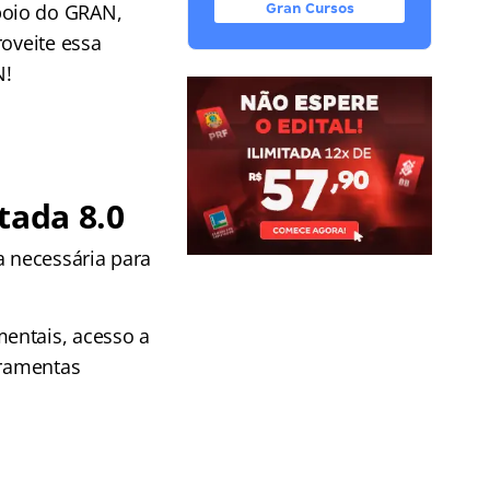
poio do GRAN,
Gran Cursos
roveite essa
N!
tada 8.0
 necessária para
entais, acesso a
rramentas