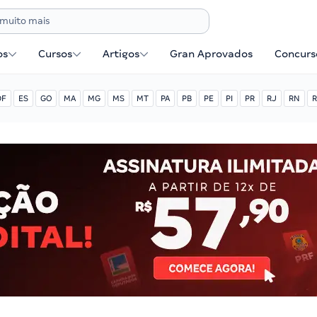
os
Cursos
Artigos
Gran Aprovados
Concurse
DF
ES
GO
MA
MG
MS
MT
PA
PB
PE
PI
PR
RJ
RN
R