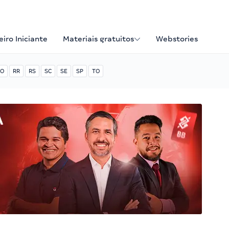
iro Iniciante
Materiais gratuitos
Webstories
O
RR
RS
SC
SE
SP
TO