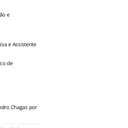
ão e
.
sa e Assistente
co de
andro Chagas por