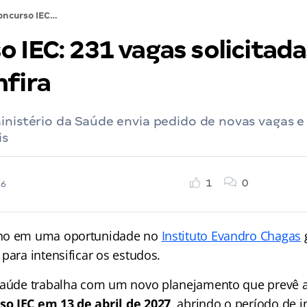
Concurso IEC: 231 vagas solicitadas ao MGI! Confira
 IEC: 231 vagas solicitada
nfira
inistério da Saúde envia pedido de novas vagas e 
is
1
0
26
ho em uma oportunidade no
Instituto Evandro Chagas
para intensificar os estudos.
Saúde trabalha com um novo planejamento que prevê a
o IEC em 13 de abril de 2027
, abrindo o período de 