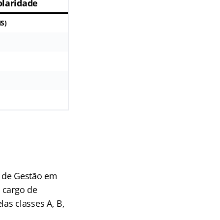
olaridade
S)
ra de Gestão em
 cargo de
as classes A, B,