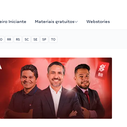
iro Iniciante
Materiais gratuitos
Webstories
O
RR
RS
SC
SE
SP
TO