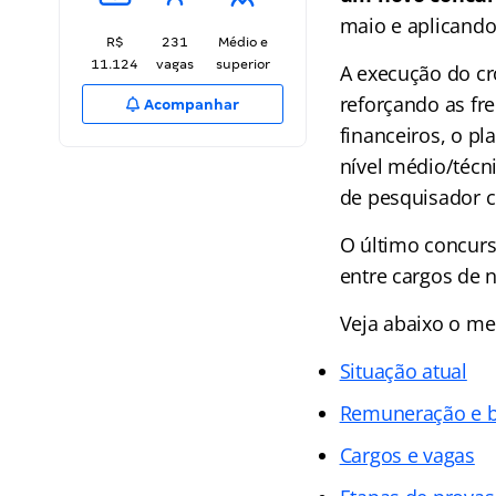
maio e aplicando
R$
231
Médio e
11.124
vagas
superior
A execução do c
reforçando as fr
Acompanhar
financeiros, o p
nível médio/técn
de pesquisador ci
O último concurs
entre cargos de 
Veja abaixo o m
Situação atual
Remuneração e b
Cargos e vagas