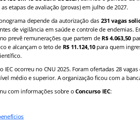
 as etapas de avaliação (provas) em julho de 2027.
ronograma depende da autorização das
231 vagas soli
entes de vigilância em saúde e controle de endemias. 
lano prevê remunerações que partem de
R$ 4.063,50
par
ico e alcançam o teto de
R$ 11.124,10
para quem ingres
entífico.
o IEC ocorreu no CNU 2025. Foram ofertadas 28 vagas 
nível médio e superior. A organização ficou com a banc
enu com informações sobre o
Concurso IEC
:
enefícios