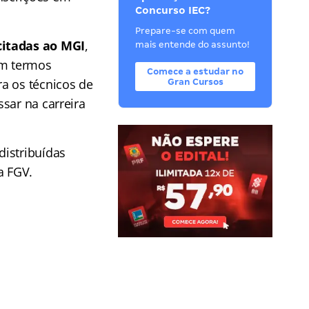
Concurso IEC?
Prepare-se com quem
citadas ao MGI
,
mais entende do assunto!
Em termos
Comece a estudar no
a os técnicos de
Gran Cursos
sar na carreira
distribuídas
a FGV.