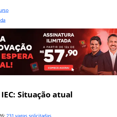
urso
ada
IEC: Situação atual
26:
231 vagas solicitadas