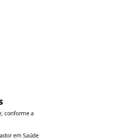
s
e, conforme a
isador em Saúde