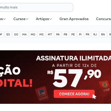
os
Cursos
Artigos
Gran Aprovados
Concurse
DF
ES
GO
MA
MG
MS
MT
PA
PB
PE
PI
PR
RJ
RN
R