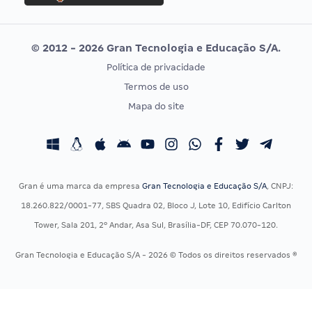
Concurso MPU
Selecon
Editais publicados
Uniase
© 2012 - 2026 Gran Tecnologia e Educação S/A.
Vunesp
Política de privacidade
CONCURSOS POR PROFISSÃO
EXAME DE ORDEM
Termos de uso
Concursos Administrativos
OAB
Mapa do site
Concursos Educação
Prova OAB
Concursos Fiscais
Calendário OAB
Concursos Jurídicos
Questões OAB
Concursos Militares
Recursos OAB
Gran é uma marca da empresa
Gran Tecnologia e Educação S/A
, CNPJ:
Concursos Policiais
Exame de Ordem
18.260.822/0001-77, SBS Quadra 02, Bloco J, Lote 10, Edifício Carlton
Concursos Saúde
Tower, Sala 201, 2º Andar, Asa Sul, Brasília-DF, CEP 70.070-120.
Concursos Tribunais
Gran Tecnologia e Educação S/A - 2026 © Todos os direitos reservados ®
Residência Multiprofissional