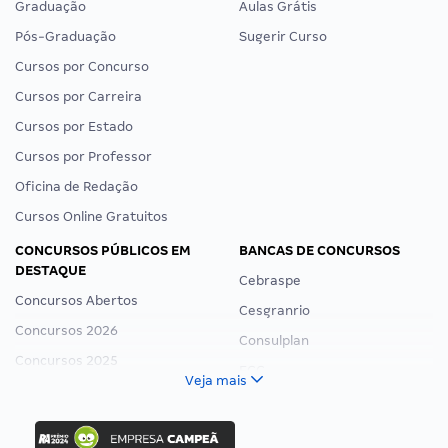
Graduação
Aulas Grátis
Pós-Graduação
Sugerir Curso
Cursos por Concurso
Cursos por Carreira
Cursos por Estado
Cursos por Professor
Oficina de Redação
Cursos Online Gratuitos
CONCURSOS PÚBLICOS EM
BANCAS DE CONCURSOS
DESTAQUE
Cebraspe
Concursos Abertos
Cesgranrio
Concursos 2026
Consulplan
Concursos 2025
FCC
Veja mais
Concurso Nacional Unificado
FGV
Concurso Ibama
Idecan