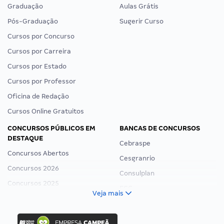
Graduação
Aulas Grátis
Pós-Graduação
Sugerir Curso
Cursos por Concurso
Cursos por Carreira
Cursos por Estado
Cursos por Professor
Oficina de Redação
Cursos Online Gratuitos
CONCURSOS PÚBLICOS EM
BANCAS DE CONCURSOS
DESTAQUE
Cebraspe
Concursos Abertos
Cesgranrio
Concursos 2026
Consulplan
Concursos 2025
FCC
Veja mais
Concurso Nacional Unificado
FGV
Concurso Ibama
Idecan