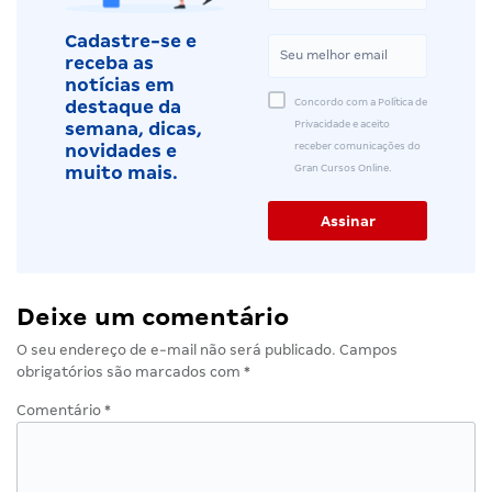
Cadastre-se e
receba as
notícias em
Concordo com a Política de
destaque da
Privacidade e aceito
semana, dicas,
receber comunicações do
novidades e
Gran Cursos Online.
muito mais.
Deixe um comentário
O seu endereço de e-mail não será publicado.
Campos
obrigatórios são marcados com
*
Comentário
*