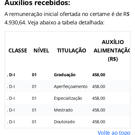
Auxílios recebidos:
A remuneração inicial ofertada no certame é de R$
4.930,64. Veja abaixo a tabela detalhada:
AUXÍLIO
CLASSE
NÍVEL
TITULAÇÃO
ALIMENTAÇÃO
(R$)
. D-I
01
Graduação
458,00
. D-I
01
Aperfeiçoamento
458,00
. D-I
01
Especialização
458,00
. D-I
01
Mestrado
458,00
. D-I
01
Doutorado
458,00
Volte ao topo