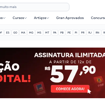
os
Cursos
Artigos
Gran Aprovados
Concurse
DF
ES
GO
MA
MG
MS
MT
PA
PB
PE
PI
PR
RJ
RN
R