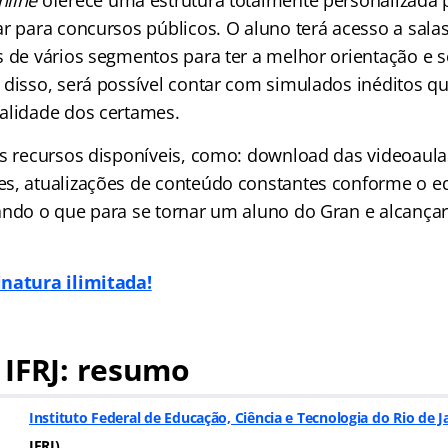
nline
oferece uma estrutura totalmente personalizada
r para concursos públicos. O aluno terá acesso a salas
s de vários segmentos para ter a melhor orientação e 
 disso, será possível contar com simulados inéditos qu
alidade dos certames.
os recursos disponíveis, como: download das videoaula
s, atualizações de conteúdo constantes conforme o ed
ando o que para se tornar um aluno do Gran e alcançar
inatura ilimitada!
 IFRJ: resumo
Instituto Federal de Educação, Ciência e Tecnologia do Rio de J
IFRJ
)