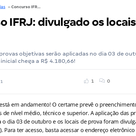
ias
››
Concurso IFRJ: divulgado os locais de prova
 IFRJ: divulgado os locais
provas objetivas serão aplicadas no dia 03 de ou
nicial chega a R$ 4.180,66!
1
0
21
está em andamento! O certame prevê o preenchimento
 de nível médio, técnico e superior. A aplicação das p
a o dia 03 de outubro e os locais de prova foram divul
). Para ter acesso, basta acessar o endereço eletrônic