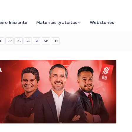
iro Iniciante
Materiais gratuitos
Webstories
O
RR
RS
SC
SE
SP
TO