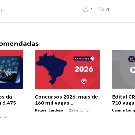
1
0
21
ecomendadas
os da
Concursos 2026: mais de
Edital C
 6.475
160 mil vagas…
710 vaga
Raquel Cardoso
Camila Cam
•
25 de Julho
ulho