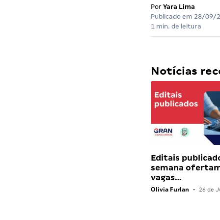
Por
Yara Lima
Publicado em
28/09/
1 min. de leitura
Notícias r
Editais publicad
semana ofertam
vagas…
Olivia Furlan
•
26 de J