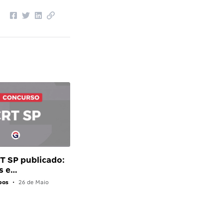
RT SP publicado:
s e…
pos
•
26 de Maio