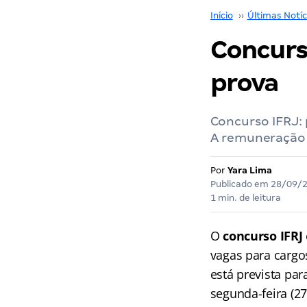
Início
››
Últimas Notíc
Concurso
prova
Concurso IFRJ: 
A remuneração i
Por
Yara Lima
Publicado em
28/09/
1 min. de leitura
O
concurso IFRJ
vagas para cargos
está prevista par
segunda-feira (27