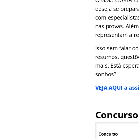
O
Gran Cursos O
deseja se prepara
com especialista
nas provas. Além
representam a re
Isso sem falar d
resumos, questõe
mais. Está esper
sonhos?
VEJA AQUI a ass
Concurso
Concurso