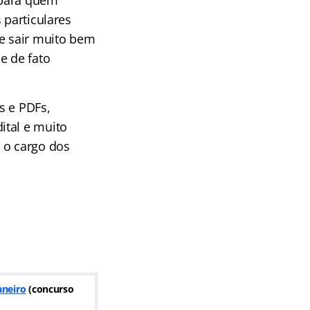
 para quem
 particulares
se sair muito bem
e de fato
s e PDFs,
ital e muito
 o cargo dos
aneiro
(
concurso