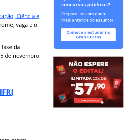
concursos públicos?
Prepare-se com quem
cação, Ciência e
mais entende do assunto!
nome, vaga e o
Comece a estudar no
Gran Cursos
 fase da
 05 de novembro
IFRJ
a