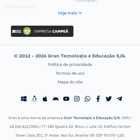
Consulplan
Concursos 2025
FCC
Veja mais
Concurso Nacional Unificado
FGV
Concurso Ibama
Idecan
Concurso MPU
Selecon
Editais publicados
Uniase
© 2012 - 2026 Gran Tecnologia e Educação S/A.
Vunesp
Política de privacidade
CONCURSOS POR PROFISSÃO
EXAME DE ORDEM
Termos de uso
Concursos Administrativos
OAB
Mapa do site
Concursos Educação
Prova OAB
Concursos Fiscais
Calendário OAB
Concursos Jurídicos
Questões OAB
Concursos Militares
Recursos OAB
Gran é uma marca da empresa
Gran Tecnologia e Educação S/A
, CNPJ:
Concursos Policiais
Exame de Ordem
18.260.822/0001-77, SBS Quadra 02, Bloco J, Lote 10, Edifício Carlton
Concursos Saúde
Tower, Sala 201, 2º Andar, Asa Sul, Brasília-DF, CEP 70.070-120.