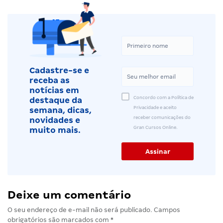
Cadastre-se e
receba as
notícias em
Concordo com a Política de
destaque da
Privacidade e aceito
semana, dicas,
receber comunicações do
novidades e
Gran Cursos Online.
muito mais.
Deixe um comentário
O seu endereço de e-mail não será publicado.
Campos
obrigatórios são marcados com
*