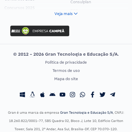
Consulplan
Concursos 2025
FCC
Veja mais
Concurso Nacional Unificado
FGV
Concurso Ibama
Idecan
Concurso MPU
Selecon
Editais publicados
Uniase
© 2012 - 2026 Gran Tecnologia e Educação S/A.
Vunesp
Política de privacidade
CONCURSOS POR PROFISSÃO
EXAME DE ORDEM
Termos de uso
Concursos Administrativos
OAB
Mapa do site
Concursos Educação
Prova OAB
Concursos Fiscais
Calendário OAB
Concursos Jurídicos
Questões OAB
Concursos Militares
Recursos OAB
Gran é uma marca da empresa
Gran Tecnologia e Educação S/A
, CNPJ:
Concursos Policiais
Exame de Ordem
18.260.822/0001-77, SBS Quadra 02, Bloco J, Lote 10, Edifício Carlton
Concursos Saúde
Tower, Sala 201, 2º Andar, Asa Sul, Brasília-DF, CEP 70.070-120.