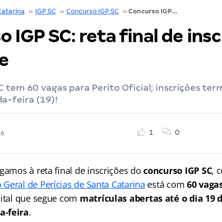
Catarina
››
IGP SC
››
Concurso IGP SC
››
Concurso IGP SC: reta final de inscrições! Participe
 IGP SC: reta final de insc
e
 tem 60 vagas para Perito Oficial; inscrições te
a-feira (19)!
1
0
26
gamos à reta final de inscrições do
concurso IGP SC
, 
o Geral de Perícias de Santa Catarina
está com
60 vaga
dital que segue com
matrículas abertas até o dia 19 d
a-feira
.