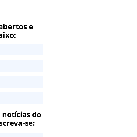
abertos e
aixo:
 notícias do
screva-se: