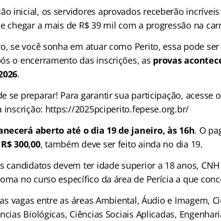
 inicial, os servidores aprovados receberão incrívei
de chegar a mais de R$ 39 mil com a progressão na carr
ro, se você sonha em atuar como Perito, essa pode se
ós o encerramento das inscrições, as
provas acontece
2026
.
 se preparar! Para garantir sua participação, acesse o
 inscrição: https://2025pciperito.fepese.org.br/
necerá aberto até o dia 19 de janeiro, às 16h
. O pa
e
R$ 300,00
, também deve ser feito ainda no dia 19.
os candidatos devem ter idade superior a 18 anos, CNH
loma no curso específico da área de Perícia a que conc
i as vagas entre as áreas Ambiental, Áudio e Imagem, C
ncias Biológicas, Ciências Sociais Aplicadas, Engenharia