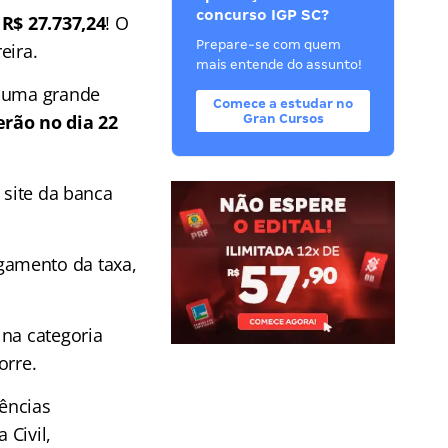
concurso IGP SC?
s
R$ 27.737,24
! O
Prepare-se com quem
eira.
mais entende do assunto!
r uma grande
Comece a estudar no
rão no dia 22
Gran Cursos
 site da banca
gamento da taxa,
 na categoria
orre.
iências
 Civil,