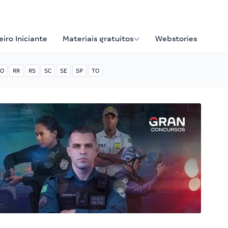
iro Iniciante
Materiais gratuitos
Webstories
O
RR
RS
SC
SE
SP
TO