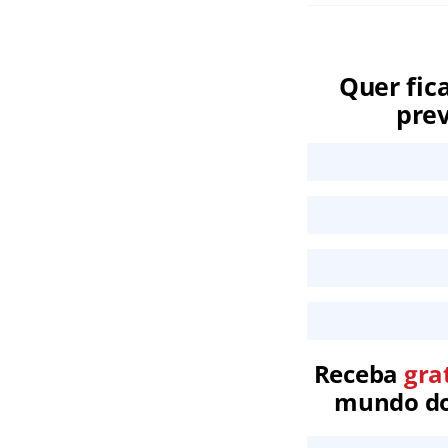
Quer fic
prev
Receba
gra
mundo dos