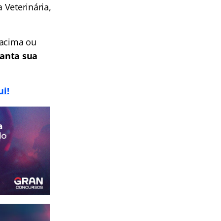
 Veterinária,
 acima ou
anta sua
ui!