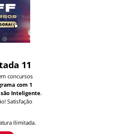
tada 11
 em concursos
grama com 1
isão Inteligente
.
o! Satisfação
tura Ilimitada.