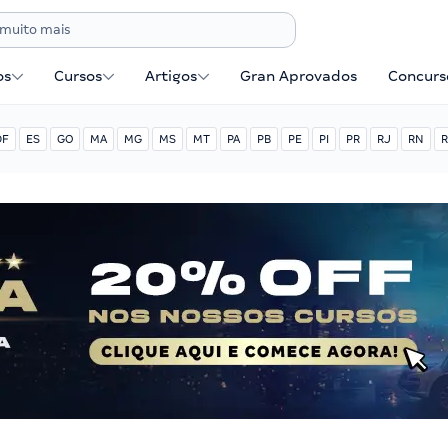
os
Cursos
Artigos
Gran Aprovados
Concurse
DF
ES
GO
MA
MG
MS
MT
PA
PB
PE
PI
PR
RJ
RN
R