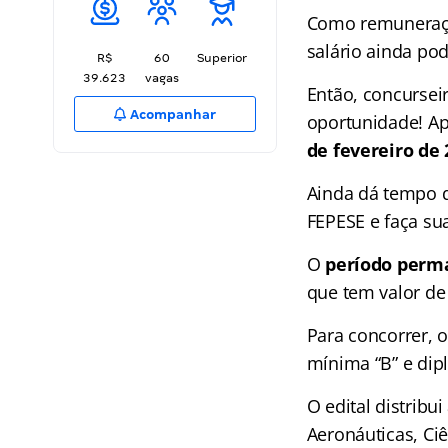
Como remuneração
salário ainda po
R$
60
Superior
39.623
vagas
Então, concursei
Acompanhar
oportunidade! Ap
de fevereiro de 
Ainda dá tempo de
FEPESE e faça sua
O
período perma
que tem valor d
Para concorrer, 
mínima “B” e dip
O edital distribu
Aeronáuticas, Ciê