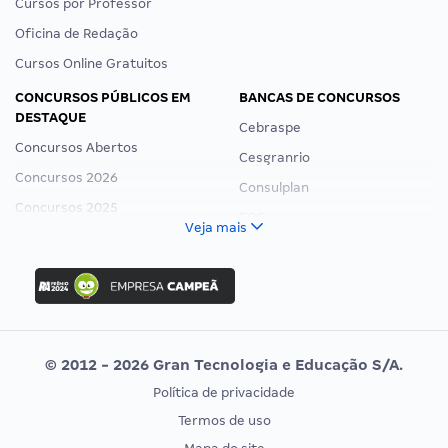
Cursos por Professor
Oficina de Redação
Cursos Online Gratuitos
CONCURSOS PÚBLICOS EM
BANCAS DE CONCURSOS
DESTAQUE
Cebraspe
Concursos Abertos
Cesgranrio
Concursos 2026
Consulplan
Concursos 2025
FCC
Veja mais
Concurso Nacional Unificado
FGV
Concurso Ibama
Idecan
Concurso MPU
Selecon
Editais publicados
Uniase
© 2012 - 2026 Gran Tecnologia e Educação S/A.
Vunesp
Política de privacidade
CONCURSOS POR PROFISSÃO
EXAME DE ORDEM
Termos de uso
Concursos Administrativos
OAB