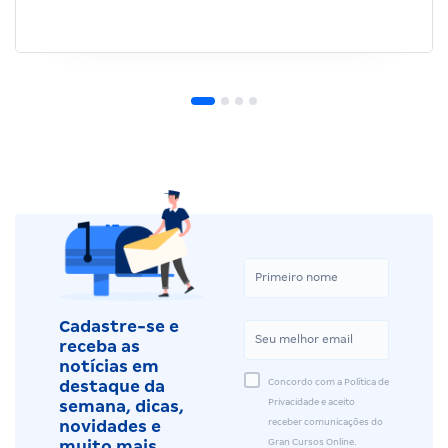
Cadastre-se e
receba as
notícias em
Concordo com a Política de
destaque da
Privacidade e aceito
semana, dicas,
receber comunicações do
novidades e
Gran Cursos Online.
muito mais.