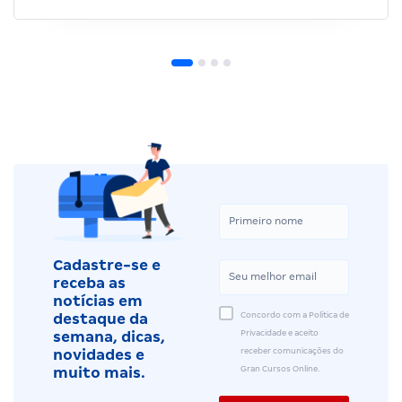
Cadastre-se e
receba as
notícias em
Concordo com a Política de
destaque da
Privacidade e aceito
semana, dicas,
receber comunicações do
novidades e
Gran Cursos Online.
muito mais.