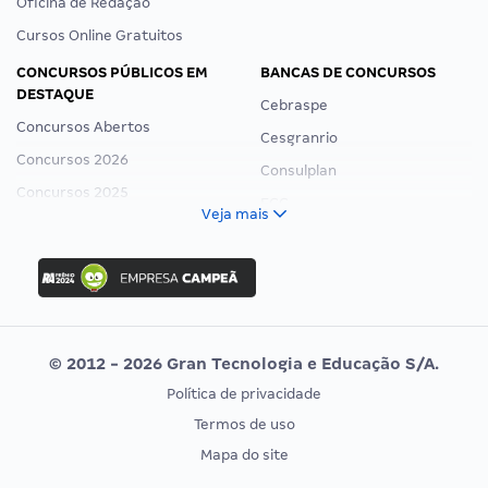
Oficina de Redação
Cursos Online Gratuitos
CONCURSOS PÚBLICOS EM
BANCAS DE CONCURSOS
DESTAQUE
Cebraspe
Concursos Abertos
Cesgranrio
Concursos 2026
Consulplan
Concursos 2025
FCC
Veja mais
Concurso Nacional Unificado
FGV
Concurso Ibama
Idecan
Concurso MPU
Selecon
Editais publicados
Uniase
© 2012 - 2026 Gran Tecnologia e Educação S/A.
Vunesp
Política de privacidade
CONCURSOS POR PROFISSÃO
EXAME DE ORDEM
Termos de uso
Concursos Administrativos
OAB
Mapa do site
Concursos Educação
Prova OAB