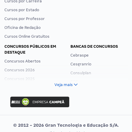
Cursos por Carreira
Cursos por Estado
Cursos por Professor
Oficina de Redação
Cursos Online Gratuitos
CONCURSOS PÚBLICOS EM
BANCAS DE CONCURSOS
DESTAQUE
Cebraspe
Concursos Abertos
Cesgranrio
Concursos 2026
Consulplan
Concursos 2025
FCC
Veja mais
Concurso Nacional Unificado
FGV
Concurso Ibama
Idecan
Concurso MPU
Selecon
Editais publicados
Uniase
© 2012 - 2026 Gran Tecnologia e Educação S/A.
Vunesp