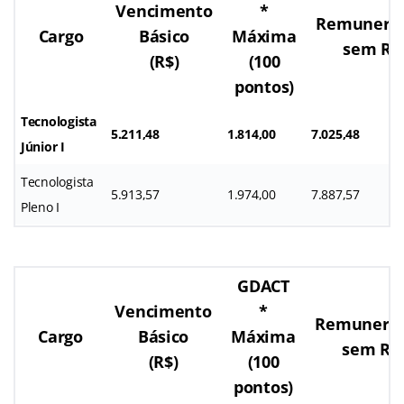
Vencimento
*
Remunera
Cargo
Básico
Máxima
sem RT
(R$)
(100
pontos)
Tecnologista
5.211,48
1.814,00
7.025,48
Júnior I
Tecnologista
5.913,57
1.974,00
7.887,57
Pleno I
GDACT
Vencimento
*
Remunera
Cargo
Básico
Máxima
sem RT
(R$)
(100
pontos)