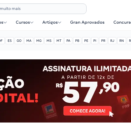
os
Cursos
Artigos
Gran Aprovados
Concurse
DF
ES
GO
MA
MG
MS
MT
PA
PB
PE
PI
PR
RJ
RN
R