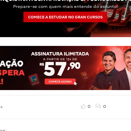
Prepare-se com quem mais entende do assunto!
COMECE A ESTUDAR NO GRAN CURSOS
0
0
24
bre: