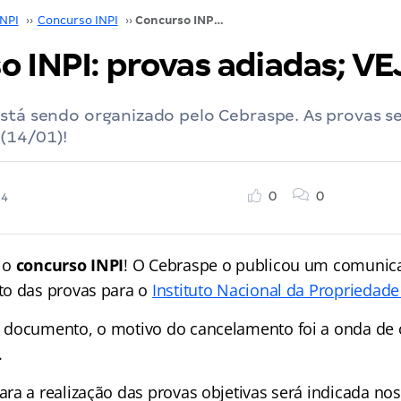
INPI
››
Concurso INPI
››
Concurso INPI: provas adiadas; VEJA!
 INPI: provas adiadas; VE
stá sendo organizado pelo Cebraspe. As provas s
(14/01)!
0
0
24
 o
concurso INPI
! O Cebraspe o publicou um comuni
to das provas para o
Instituto Nacional da Propriedade 
 documento, o motivo do cancelamento foi a onda de 
.
ra a realização das provas objetivas será indicada nos