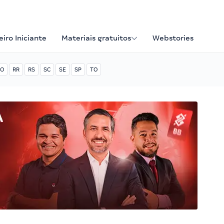
iro Iniciante
Materiais gratuitos
Webstories
O
RR
RS
SC
SE
SP
TO