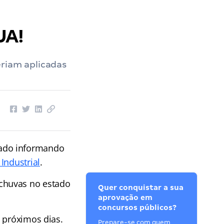
JA!
eriam aplicadas
cado informando
Industrial
.
chuvas no estado
Quer conquistar a sua
aprovação em
concursos públicos?
 próximos dias.
Prepare-se com quem