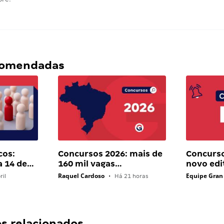
ecomendadas
cos:
Concursos 2026: mais de
Concurso 
a 14 de…
160 mil vagas…
novo edi
Raquel Cardoso
Equipe Gran
ril
•
Há 21 horas
 relacionados