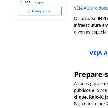
11.205
vagas
VEJA AQUI o docu
Acompanhar
O concurso INPI 
Infraestrutura e
diversas especial
VEJA A
Prepare-s
Assine agora e 
públicos e, o me
clique, Raio-X,
Faça o teste por