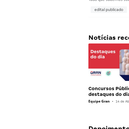
edital publicado
Notícias r
Concursos Públi
destaques do di
Equipe Gran
•
14 de Ab
Depoimentos