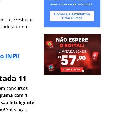
mais entende do assunto!
Comece a estudar no
Gran Cursos
amento, Gestão e
 Industrial em
o INPI!
tada 11
 em concursos
grama com 1
isão Inteligente
.
o! Satisfação